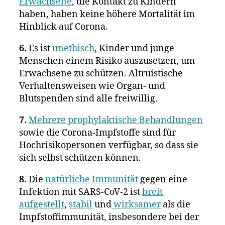
Erwachsene
, die Kontakt zu Kindern
haben, haben keine höhere Mortalität im
Hinblick auf Corona.
6.
Es ist
unethisch
, Kinder und junge
Menschen einem Risiko auszusetzen, um
Erwachsene zu schützen. Altruistische
Verhaltensweisen wie Organ- und
Blutspenden sind alle freiwillig.
7.
Mehrere prophylaktische Behandlungen
sowie die Corona-Impfstoffe sind für
Hochrisikopersonen verfügbar, so dass sie
sich selbst schützen können.
8.
Die
natürliche Immunität
gegen eine
Infektion mit SARS-CoV-2 ist
breit
aufgestellt
,
stabil
und
wirksamer
als die
Impfstoffimmunität, insbesondere bei der