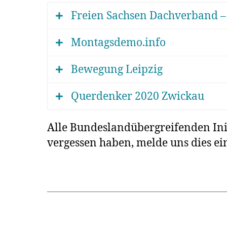
Freien Sachsen Dachverband – 
Montagsdemo.info
Bewegung Leipzig
Wir organisieren seit über eine
Postplatz und am Untermarkt in
Querdenker 2020 Zwickau
Wir organisieren seit Februar 
Momentan findet dieser wie folgt
Alle Bundeslandübergreifenden Init
Wo? Auf dem Fahrsicherheitszen
vergessen haben, melde uns dies ei
„BIRKENSTOCK“