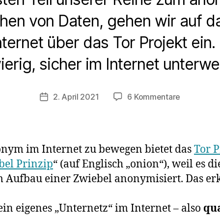
ichen von Daten, gehen wir auf 
ternet über das Tor Projekt ein.
ierig, sicher im Internet unterwe
zu
2. April 2021
6 Kommentare
Veröffentlichungsdatum
Teil
1:
Anonym
surfen
onym im Internet zu bewegen bietet das
Tor P
mit
bel Prinzip
“ (auf Englisch „onion“), weil es 
dem
m Aufbau einer Zwiebel anonymisiert. Das e
Tor
Browser
ein eigenes „Unternetz“ im Internet – also
qua