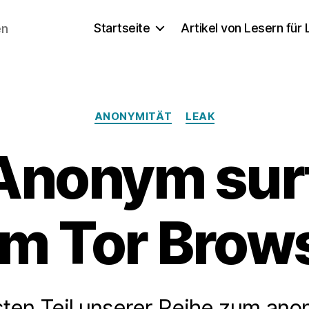
Startseite
Artikel von Lesern für
en
Kategorien
ANONYMITÄT
LEAK
: Anonym sur
m Tor Brow
sten Teil unserer Reihe zum an