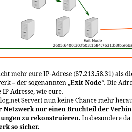
cht mehr eure IP-Adrese (87.213.58.31) als d
erk – der sogenannten „
Exit Node
“. Die Adr
e IP Adresse, wie eure.
og.net Server) nun keine Chance mehr herausz
or Netzwerk nur einen Bruchteil der Verbi
dungen zu rekonstruieren.
Insbesondere da 
rk so sicher.