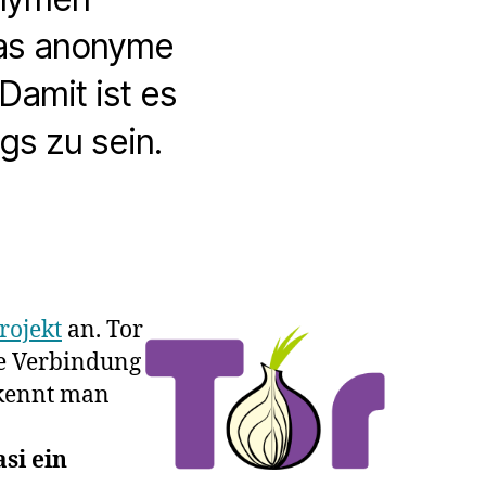
das anonyme
 Damit ist es
gs zu sein.
rojekt
an. Tor
die Verbindung
rkennt man
si ein