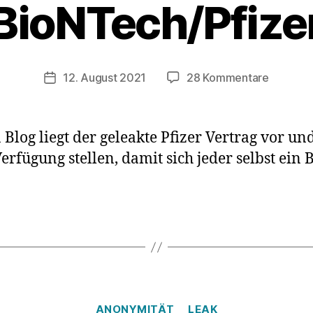
BioNTech/Pfize
zu
12. August 2021
28 Kommentare
Veröffentlichungsdatum
Werfen
wir
einen
log liegt der geleakte Pfizer Vertrag vor u
Blick
erfügung stellen, damit sich jeder selbst ein 
auf
den
geleakt
Vertrag
des
Impfstof
BioNTec
Kategorien
ANONYMITÄT
LEAK