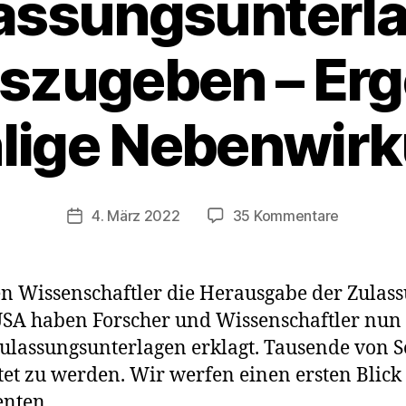
assungsunterl
szugeben – Erg
lige Nebenwir
zu
4. März 2022
35 Kommentare
Veröffentlichungsdatum
BioNTech
Pfizer
verpflicht
ten Wissenschaftler die Herausgabe der Zulas
Zulassung
USA haben Forscher und Wissenschaftler nun 
herauszu
ulassungsunterlagen erklagt. Tausende von S
–
Ergebnis:
et zu werden. Wir werfen einen ersten Blick
unzählige
nten.