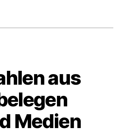
kungen
ahlen aus
belegen
nd Medien