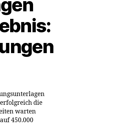
agen
ebnis:
kungen
-
et
sungsunterlagen
sunterlagen
erfolgreich die
geben
eiten warten
 auf 450.000