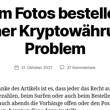
 Fotos bestell
er Kryptowähru
Problem
zu
31. Oktober 2021
37 Kommentare
Veröffentlichungsdatum
Anony
Fotos
bestell
ke des Artikels ist es, dass jeder das Recht 
Mit
Bezahlen, beim Surfen oder auch beim Bestell
anonym
auch abends die Vorhänge offen oder den Pos
Krypto
kein