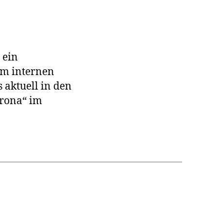
 ein
hlen
em internen
 aktuell in den
äusern
rona“ im
g