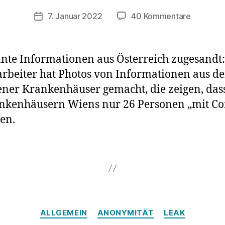
zu
7. Januar 2022
40 Kommentare
Veröffentlichungsdatum
Wien:
Leak
der
nte Informationen aus Österreich zugesandt:
Coronaza
beiter hat Photos von Informationen aus d
aus
ner Krankenhäuser gemacht, die zeigen, dass
zwei
Krankenh
nkenhäusern Wiens nur 26 Personen „mit Co
belegen
en.
Lügen
von
Regierun
und
Medien
Kategorien
ALLGEMEIN
ANONYMITÄT
LEAK