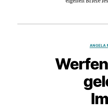
eigenen Briefe les
ANGELA 
Werfen 
gel
Im