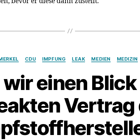
en, bevor er diese dann zustellt.
Proble
Kategorien
MERKEL
CDU
IMPFUNG
LEAK
MEDIEN
MEDIZIN
wir einen Blick
eakten Vertrag
pfstoffherstell