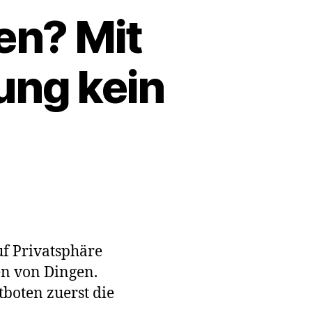
en? Mit
ng kein
m
en?
auf Privatsphäre
en von Dingen.
er
tboten zuerst die
währung