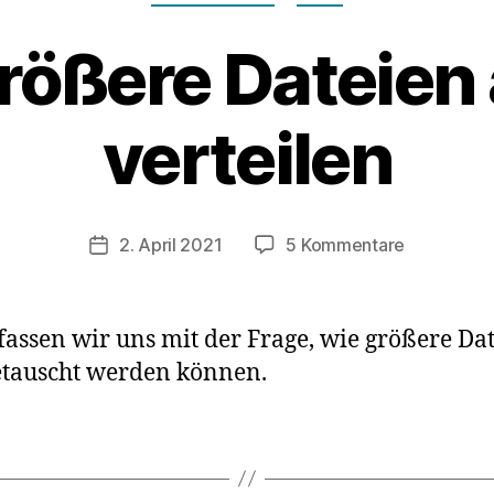
 Größere Dateie
verteilen
zu
2. April 2021
5 Kommentare
Veröffentlichungsdatum
Teil
3:
Größere
efassen wir uns mit der Frage, wie größere 
Dateien
getauscht werden können.
anonym
verteilen