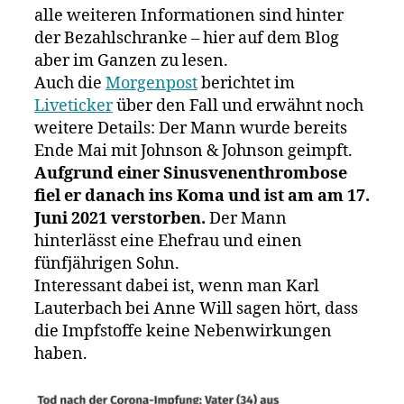
der
alle weiteren Informationen sind hinter
Corona
der Bezahlschranke – hier auf dem Blog
Impfung
aber im Ganzen zu lesen.
Auch die
Morgenpost
berichtet im
Liveticker
über den Fall und erwähnt noch
weitere Details: Der Mann wurde bereits
Ende Mai mit Johnson & Johnson geimpft.
Aufgrund einer Sinusvenenthrombose
fiel er danach ins Koma und ist am am 17.
Juni 2021 verstorben.
Der Mann
hinterlässt eine Ehefrau und einen
fünfjährigen Sohn.
Interessant dabei ist, wenn man Karl
Lauterbach bei Anne Will sagen hört, dass
die Impfstoffe keine Nebenwirkungen
haben.