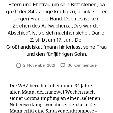
Eltern und Ehefrau um sein Bett stehen, da
greift der 34-Jährige kräftig zu, drückt seiner
jungen Frau die Hand. Doch es ist kein
Zeichen des Aufwachens. „Das war der
Abschied“, ist sie sich nachher sicher. Daniel
Z. stirbt am 17. Juni. Der
Großhandelskaufmann hinterlässt seine Frau
und den fünfjährigen Sohn.
zu
2. November 2021
36 Kommentare
Veröffentlichungsdatum
Bochum:
34
Jahre
Die WAZ berichtet über einen 34 Jahre
alter
alten Mann, der nur zwei Wochen nach
Mann
seiner Corona Impfung an einer „seltenen
stirbt
an
Nebenwirkung“ von dieser verstarb. Der
Nebenwi
Mann erlitt eine Sinusvenenthrombose –