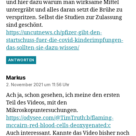
und hier dazu warum man wirksame Mittel
untergräbt und alles daran setzt die Brühe zu
verspritzen. Selbst die Studien zur Zulassung
sind geschönt.
https://uncutnews.ch/pfizer-gibt-den-
startschuss-fuer-die-covid-kinderimpfungen-
das-sollten-sie-dazu-wissen/
ANTWORTEN
sagt:
Markus
2. November 2021 um 11:56 Uhr
Ach ja, schon gesehen, ich meine den ersten
Teil des Videos, mit den
Mikroskopuntersuchungen.
https://odysee.com/@TimTruth:b/flaming-
mccairn-red-blood-cells-deoxygenated:c
Auch interessant. Kannte das Video bisher noch