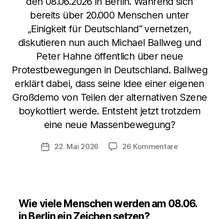
den 08.06.2026 in Berlin. Während sich
bereits über 20.000 Menschen unter
„Einigkeit für Deutschland“ vernetzen,
diskutieren nun auch Michael Ballweg und
Peter Hahne öffentlich über neue
Protestbewegungen in Deutschland. Ballweg
erklärt dabei, dass seine Idee einer eigenen
Großdemo von Teilen der alternativen Szene
boykottiert werde. Entsteht jetzt trotzdem
eine neue Massenbewegung?
zu
22. Mai 2026
26 Kommentare
Veröffentlichungsdatum
Erneute
Großdemons
in
Deutschlan
–
Wie viele Menschen werden am 08.06.
muss
in Berlin ein Zeichen setzen?