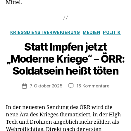
Mittel.
Kategorien
KRIEGSDIENSTVERWEIGERUNG
MEDIEN
POLITIK
Statt Impfen jetzt
„Moderne Kriege“ – ÖRR:
Soldatsein heißt töten
zu
7. Oktober 2025
15 Kommentare
Veröffentlichungsdatum
Statt
Impfen
jetzt
In der neuesten Sendung des ÖRR wird die
„Moderne
neue Ära des Krieges thematisiert, in der High-
Kriege“
Tech und Drohnen angeblich mehr zählen als
–
Wehrpflichtige. Direkt nach der ersten
ÖRR: