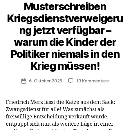
Musterschreiben
Kriegsdienstverweigeru
ng jetzt verfügbar –
warum die Kinder der
Politiker niemals in den
Krieg müssen!
zu
6. Oktober 2025
13 Kommentare
Veröffentlichungsdatum
Mustersch
Kriegsdie
jetzt
Friedrich Merz lässt die Katze aus dem Sack:
verfügbar
Zwangsdienst für alle! Was zunächst als
–
freiwillige Entscheidung verkauft wurde,
warum
entpuppt sich nun als weitere Lüge in einer
die