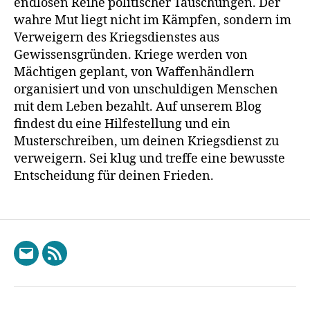
endlosen Reihe politischer Täuschungen. Der
Kinder
wahre Mut liegt nicht im Kämpfen, sondern im
der
Politiker
Verweigern des Kriegsdienstes aus
niemals
Gewissensgründen. Kriege werden von
in
Mächtigen geplant, von Waffenhändlern
den
organisiert und von unschuldigen Menschen
Krieg
mit dem Leben bezahlt. Auf unserem Blog
müssen!
findest du eine Hilfestellung und ein
Musterschreiben, um deinen Kriegsdienst zu
verweigern. Sei klug und treffe eine bewusste
Entscheidung für deinen Frieden.
E-
RSS
Mail