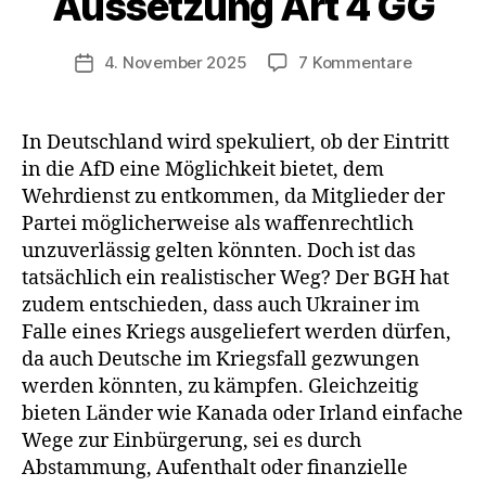
Aussetzung Art 4 GG
zu
4. November 2025
7 Kommentare
Veröffentlichungsdatum
AfD-
Beitritt
als
In Deutschland wird spekuliert, ob der Eintritt
Ausweg?
in die AfD eine Möglichkeit bietet, dem
–
Wehrdienst zu entkommen, da Mitglieder der
Zwangsre
Partei möglicherweise als waffenrechtlich
in
unzuverlässig gelten könnten. Doch ist das
Deutschl
tatsächlich ein realistischer Weg? Der BGH hat
&
Aussetzu
zudem entschieden, dass auch Ukrainer im
Art
Falle eines Kriegs ausgeliefert werden dürfen,
4
da auch Deutsche im Kriegsfall gezwungen
GG
werden könnten, zu kämpfen. Gleichzeitig
bieten Länder wie Kanada oder Irland einfache
Wege zur Einbürgerung, sei es durch
Abstammung, Aufenthalt oder finanzielle