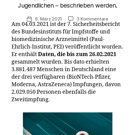
Jugendlichen – beschrieben werden.
zu
6. März 2021
3 Kommentare
Veröffentlichungsdatum
Am 04.03.2021 ist der 7. Sicherheitsbericht
7.
des Bundesinstituts für Impfstoffe und
Sicherheitsb
des
biomedizinische Arzneimittel (Paul-
PEI:
Ehrlich-Institut, PEI) veröffentlicht worden.
330
Er enthält
Daten, die bis zum 26.02.2021
Todesfälle
gesammelt wurden. Bis dato erhielten
im
3.881.487 Menschen in Deutschland eine
Zusammenh
der drei verfügbaren (BioNTech-Pfizer,
mit
Moderna, AstraZeneca) Impfungen, davon
der
2.029.050 Personen ebenfalls die
Impfung
Zweitimpfung.