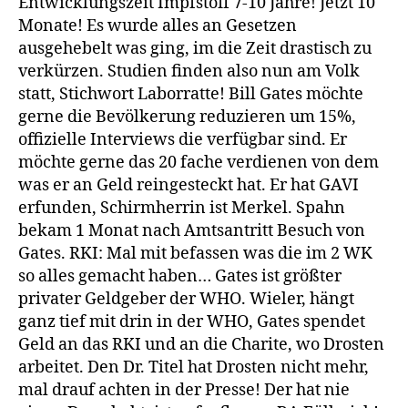
Entwicklungszeit Impfstoff 7-10 Jahre! Jetzt 10
Monate! Es wurde alles an Gesetzen
ausgehebelt was ging, im die Zeit drastisch zu
verkürzen. Studien finden also nun am Volk
statt, Stichwort Laborratte! Bill Gates möchte
gerne die Bevölkerung reduzieren um 15%,
offizielle Interviews die verfügbar sind. Er
möchte gerne das 20 fache verdienen von dem
was er an Geld reingesteckt hat. Er hat GAVI
erfunden, Schirmherrin ist Merkel. Spahn
bekam 1 Monat nach Amtsantritt Besuch von
Gates. RKI: Mal mit befassen was die im 2 WK
so alles gemacht haben… Gates ist größter
privater Geldgeber der WHO. Wieler, hängt
ganz tief mit drin in der WHO, Gates spendet
Geld an das RKI und an die Charite, wo Drosten
arbeitet. Den Dr. Titel hat Drosten nicht mehr,
mal drauf achten in der Presse! Der hat nie