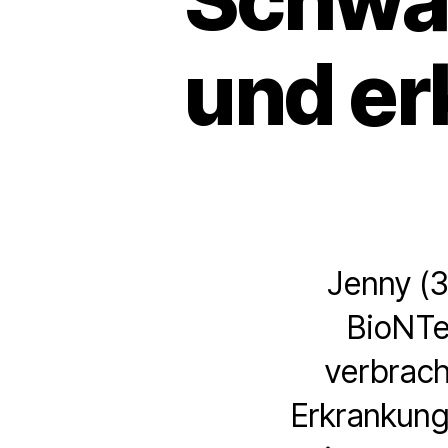
und er
Jenny (3
BioNTe
verbrach
Erkrankung“