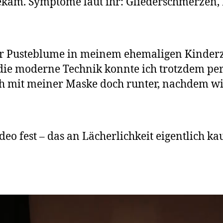
kam. Symptome laut ihr: Gliederschmerzen,
impfen
und
erkrankt
trotzdem
an
der Pusteblume in meinem ehemaligen Kinder
Corona
 die moderne Technik konnte ich trotzdem p
ich mit meiner Maske doch runter, nachdem wi
eo fest – das an Lächerlichkeit eigentlich ka