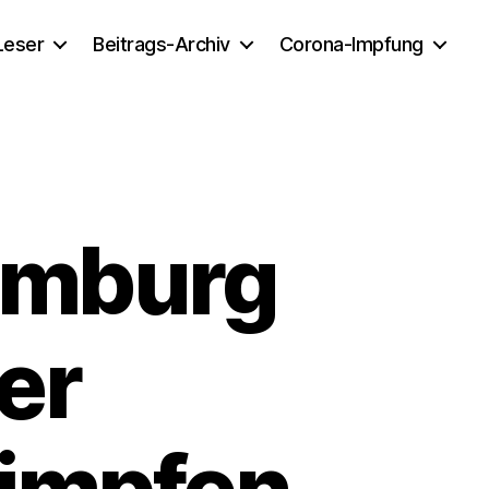
 Leser
Beitrags-Archiv
Corona-Impfung
amburg
der
impfen