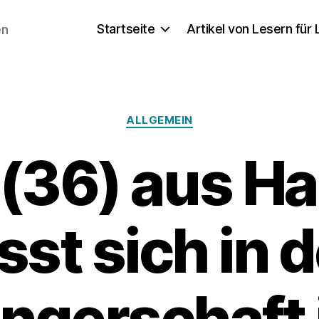
Startseite
Artikel von Lesern für
en
Kategorien
ALLGEMEIN
 (36) aus H
sst sich in 
ngerschaft 