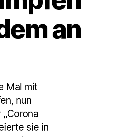
zdem an
e Mal mit
en, nun
r „Corona
ierte sie in