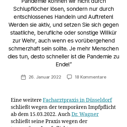
Pandemie können wir nicht durch
Schlupflöcher lösen, sondern nur durch
entschlossenes Handeln und Auftreten!
Werden sie aktiv, und setzen Sie sich gegen
staatliche, berufliche oder sonstige Willkür
zur Wehr, auch wenn es vorübergehend
schmerzhaft sein sollte. Je mehr Menschen
dies tun, desto schneller ist die Pandemie zu
Ende!“
zu
26. Januar 2022
18 Kommentare
Veröffentlichungsdatum
Facharztp
in
Düsseldor
Eine weitere
Facharztpraxis in Düsseldorf
schließt
schließt wegen der temporären Impfpflicht
wegen
ab dem 15.03.2022. Auch
Dr. Wagner
bestehend
Impfpflich
schließt seine Praxis wegen der
ab