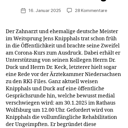
zu
16. Januar 2025
28 Kommentare
Veröffentlichungsdatum
Entschuld
euch
endlich
Der Zahnarzt und ehemalige deutsche Meister
bei
im Weitsprung Jens Knipphals trat schon früh
den
in die Öffentlichkeit und brachte seine Zweifel
Ungeimpf
am Corona-Kurs zum Ausdruck. Dabei erhält er
und
Unterstützung von seinen Kollegen Herrn Dr.
bittet
Duck und Herrn Dr. Keck, letzterer hielt sogar
sie
um
eine Rede vor der Ärztekammer Niedersachsen
Verzeihun
zu den RKI-Files. Ganz aktuell weisen
Knipphals und Duck auf eine öffentliche
Gesprächsrunde hin, welche bewusst medial
verschwiegen wird: am 30.1.2025 im Rathaus
Wolfsburg um 12.00 Uhr. Gefordert wird von
Knipphals die vollumfängliche Rehabilitation
der Ungeimpften. Er begründet diese