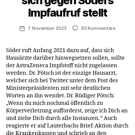
sich gegen Söders
Impfaufruf stellt
zu
7. November 2023
83 Kommentare
Veröffentlichungsdatum
Dr.
Pötsch
ist
Söder ruft Anfang 2021 dazu auf, dass sich
tot:
Hausärzte darüber hinwegsetzen sollen, sollte
Einziger
der AstraZeneca Impfstoff nicht zugelassen
Hausarzt
werden. Dr. Pötsch ist der einzige Hausarzt,
der
welcher sich bei Twitter unter dem Post des
sich
Ministerpräsidenten mit sehr deutlichen
gegen
Söders
Worten an ihn wendet. Dr. Rüdiger Pötsch:
Impfaufr
„Wenn du mich nochmal öffentlich zu
stellt
Körperverletzung aufforderst, zeige ich Dich an
und ziehe Dich durch alle Instanzen.“ Auch
reagierte er auf Lauterbachs Brief-Aktion durch
die Krankenkassen und schrieb an den