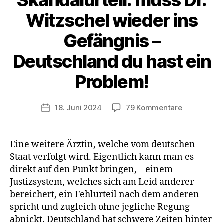
Skandalurteil: muss Dr.
sitzt
Witzschel wieder ins
Gefängnis –
Deutschland du hast ein
Problem!
zu
18. Juni 2024
79 Kommentare
Veröffentlichungsdatum
Skandalurtei
muss
Dr.
Eine weitere Ärztin, welche vom deutschen
Witzschel
Staat verfolgt wird. Eigentlich kann man es
wieder
direkt auf den Punkt bringen, – einem
ins
Justizsystem, welches sich am Leid anderer
Gefängnis
bereichert, ein Fehlurteil nach dem anderen
–
spricht und zugleich ohne jegliche Regung
Deutschlan
du
abnickt. Deutschland hat schwere Zeiten hinter