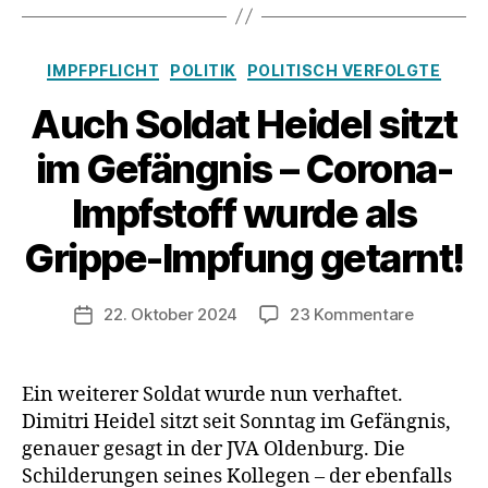
Kategorien
IMPFPFLICHT
POLITIK
POLITISCH VERFOLGTE
Auch Soldat Heidel sitzt
im Gefängnis – Corona-
Impfstoff wurde als
Grippe-Impfung getarnt!
zu
22. Oktober 2024
23 Kommentare
Veröffentlichungsdatum
Auch
Soldat
Heidel
Ein weiterer Soldat wurde nun verhaftet.
sitzt
Dimitri Heidel sitzt seit Sonntag im Gefängnis,
im
genauer gesagt in der JVA Oldenburg. Die
Gefängni
Schilderungen seines Kollegen – der ebenfalls
–