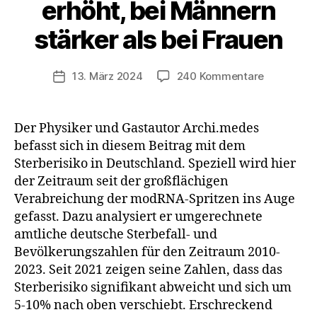
erhöht, bei Männern
stärker als bei Frauen
zu
13. März 2024
240 Kommentare
Veröffentlichungsdatum
Sterberisi
ab
Zeitpunkt
Der Physiker und Gastautor Archi.medes
der
befasst sich in diesem Beitrag mit dem
modRNA-
Sterberisiko in Deutschland. Speziell wird hier
Spritzen
der Zeitraum seit der großflächigen
signifikant
Verabreichung der modRNA-Spritzen ins Auge
erhöht,
gefasst. Dazu analysiert er umgerechnete
bei
Männern
amtliche deutsche Sterbefall- und
stärker
Bevölkerungszahlen für den Zeitraum 2010-
als
2023. Seit 2021 zeigen seine Zahlen, dass das
bei
Sterberisiko signifikant abweicht und sich um
Frauen
5-10% nach oben verschiebt. Erschreckend