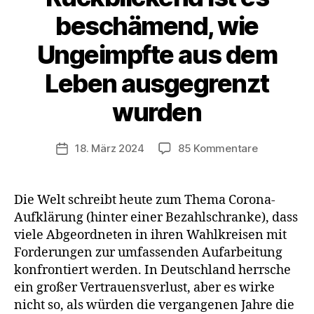
beschämend, wie
Ungeimpfte aus dem
Leben ausgegrenzt
wurden
zu
18. März 2024
85 Kommentare
Veröffentlichungsdatum
Rückblicke
ist
es
Die Welt schreibt heute zum Thema Corona-
beschämen
Aufklärung (hinter einer Bezahlschranke), dass
wie
viele Abgeordneten in ihren Wahlkreisen mit
Ungeimpft
Forderungen zur umfassenden Aufarbeitung
aus
konfrontiert werden. In Deutschland herrsche
dem
ein großer Vertrauensverlust, aber es wirke
Leben
ausgegren
nicht so, als würden die vergangenen Jahre die