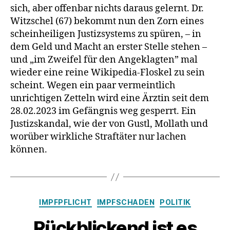
hast
sich, aber offenbar nichts daraus gelernt. Dr.
ein
Witzschel (67) bekommt nun den Zorn eines
Problem!
scheinheiligen Justizsystems zu spüren, – in
dem Geld und Macht an erster Stelle stehen –
und „im Zweifel für den Angeklagten” mal
wieder eine reine Wikipedia-Floskel zu sein
scheint. Wegen ein paar vermeintlich
unrichtigen Zetteln wird eine Ärztin seit dem
28.02.2023 im Gefängnis weg gesperrt. Ein
Justizskandal, wie der von Gustl, Mollath und
worüber wirkliche Straftäter nur lachen
können.
Kategorien
IMPFPFLICHT
IMPFSCHADEN
POLITIK
Rückblickend ist es