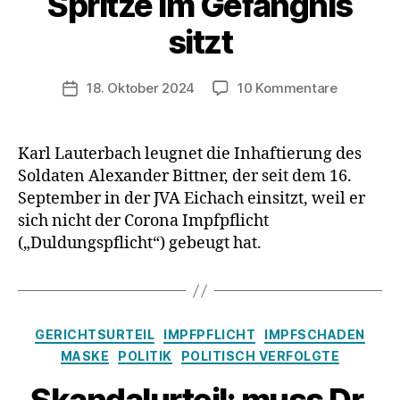
Spritze im Gefängnis
sitzt
zu
18. Oktober 2024
10 Kommentare
Veröffentlichungsdatum
Lauterba
lügt
&
Karl Lauterbach leugnet die Inhaftierung des
bestreitet
Soldaten Alexander Bittner, der seit dem 16.
dass
September in der JVA Eichach einsitzt, weil er
Soldat
sich nicht der Corona Impfpflicht
Bittner
(„Duldungspflicht“) gebeugt hat.
wegen
der
Ablehnun
der
Corona-
Kategorien
GERICHTSURTEIL
IMPFPFLICHT
IMPFSCHADEN
Spritze
MASKE
POLITIK
POLITISCH VERFOLGTE
im
Gefängni