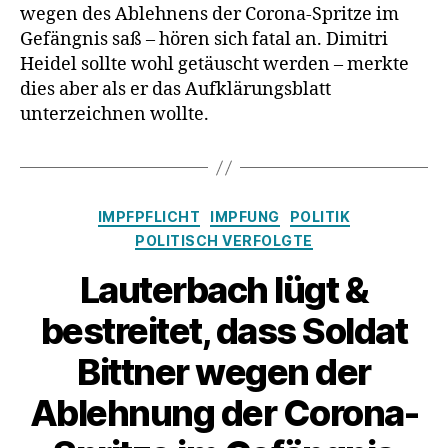
wegen des Ablehnens der Corona-Spritze im
Corona-
Gefängnis saß – hören sich fatal an. Dimitri
Impfstoff
wurde
Heidel sollte wohl getäuscht werden – merkte
als
dies aber als er das Aufklärungsblatt
Grippe-
unterzeichnen wollte.
Impfung
getarnt!
Kategorien
IMPFPFLICHT
IMPFUNG
POLITIK
POLITISCH VERFOLGTE
Lauterbach lügt &
bestreitet, dass Soldat
Bittner wegen der
Ablehnung der Corona-