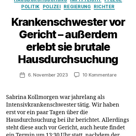
POLITIK
POLIZEI
REGIERUNG
RICHTER
Krankenschwester vor
Gericht – außerdem
erlebt sie brutale
Hausdurchsuchung
zu
6. November 2023
10 Kommentare
Veröffentlichungsdatum
Kranken
vor
Gericht
Sabrina Kollmorgen war jahrelang als
–
Intensivkrankenschwester tätig. Wir haben
außerde
erst vor ein paar Tagen über die
erlebt
Hausdurchsuchung bei ihr berichtet. Allerdings
sie
steht diese auch vor Gericht, auch heute findet
brutale
ein Termin um 13:30 Uhr statt, nachdem der
Hausdur