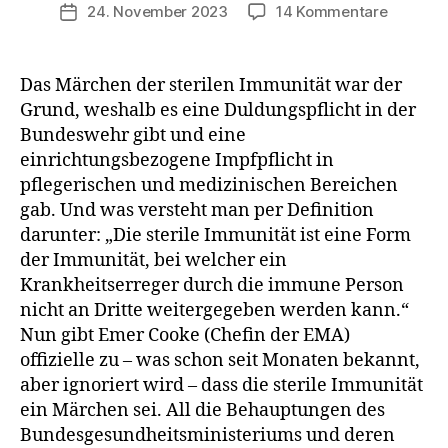
zu
24. November 2023
14 Kommentare
Veröffentlichungsdatum
EMA
Chefin
gibt
Das Märchen der sterilen Immunität war der
zu,
Grund, weshalb es eine Duldungspflicht in der
was
Bundeswehr gibt und eine
längst
einrichtungsbezogene Impfpflicht in
bekannt:
pflegerischen und medizinischen Bereichen
Covid-
gab. Und was versteht man per Definition
Impfstof
schützt
darunter: „Die sterile Immunität ist eine Form
nicht
der Immunität, bei welcher ein
vor
Krankheitserreger durch die immune Person
Übertra
nicht an Dritte weitergegeben werden kann.“
Nun gibt Emer Cooke (Chefin der EMA)
offizielle zu – was schon seit Monaten bekannt,
aber ignoriert wird – dass die sterile Immunität
ein Märchen sei. All die Behauptungen des
Bundesgesundheitsministeriums und deren