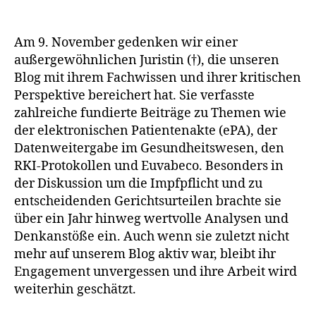
Dankbar
für
ihren
Am 9. November gedenken wir einer
Einsatz:
außergewöhnlichen Juristin (†), die unseren
Eine
Blog mit ihrem Fachwissen und ihrer kritischen
Juristin
Perspektive bereichert hat. Sie verfasste
(†),
zahlreiche fundierte Beiträge zu Themen wie
die
der elektronischen Patientenakte (ePA), der
uns
prägte
Datenweitergabe im Gesundheitswesen, den
–
RKI-Protokollen und Euvabeco. Besonders in
Margot
der Diskussion um die Impfpflicht und zu
Lescaux!
entscheidenden Gerichtsurteilen brachte sie
über ein Jahr hinweg wertvolle Analysen und
Denkanstöße ein. Auch wenn sie zuletzt nicht
mehr auf unserem Blog aktiv war, bleibt ihr
Engagement unvergessen und ihre Arbeit wird
weiterhin geschätzt.