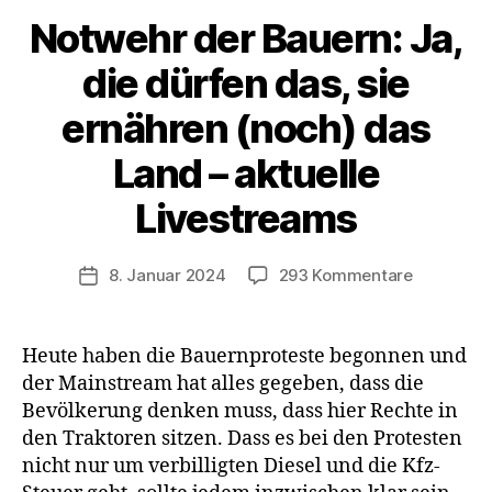
Notwehr der Bauern: Ja,
die dürfen das, sie
ernähren (noch) das
Land – aktuelle
Livestreams
zu
8. Januar 2024
293 Kommentare
Veröffentlichungsdatum
Notwehr
der
Bauern:
Heute haben die Bauernproteste begonnen und
Ja,
der Mainstream hat alles gegeben, dass die
die
Bevölkerung denken muss, dass hier Rechte in
dürfen
den Traktoren sitzen. Dass es bei den Protesten
das,
nicht nur um verbilligten Diesel und die Kfz-
sie
ernähren