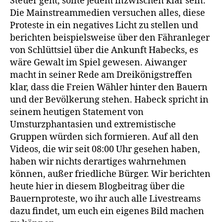
Steuer geht, sollte jedem inzwischen klar sein.
(noch)
Die Mainstreammedien versuchen alles, diese
das
Proteste in ein negatives Licht zu stellen und
Land
berichten beispielsweise über den Fähranleger
–
von Schlüttsiel über die Ankunft Habecks, es
aktuelle
wäre Gewalt im Spiel gewesen. Aiwanger
Livestrea
macht in seiner Rede am Dreikönigstreffen
klar, dass die Freien Wähler hinter den Bauern
und der Bevölkerung stehen. Habeck spricht in
seinem heutigen Statement von
Umsturzphantasien und extremistische
Gruppen würden sich formieren. Auf all den
Videos, die wir seit 08:00 Uhr gesehen haben,
haben wir nichts derartiges wahrnehmen
können, außer friedliche Bürger. Wir berichten
heute hier in diesem Blogbeitrag über die
Bauernproteste, wo ihr auch alle Livestreams
dazu findet, um euch ein eigenes Bild machen