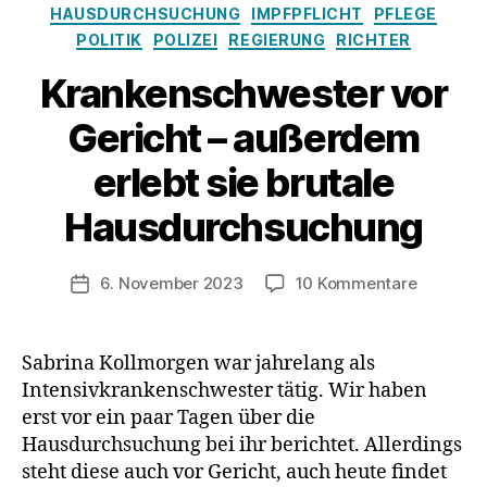
Kategorien
HAUSDURCHSUCHUNG
IMPFPFLICHT
PFLEGE
POLITIK
POLIZEI
REGIERUNG
RICHTER
Krankenschwester vor
Gericht – außerdem
erlebt sie brutale
Hausdurchsuchung
zu
6. November 2023
10 Kommentare
Veröffentlichungsdatum
Kranken
vor
Gericht
Sabrina Kollmorgen war jahrelang als
–
Intensivkrankenschwester tätig. Wir haben
außerde
erst vor ein paar Tagen über die
erlebt
Hausdurchsuchung bei ihr berichtet. Allerdings
sie
steht diese auch vor Gericht, auch heute findet
brutale