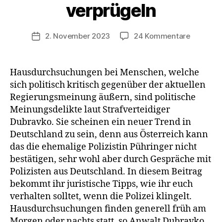
verprügeln
zu
2. November 2023
24 Kommentare
Veröffentlichungsdatum
Warum
sind
Hausdur
Hausdurchsuchungen bei Menschen, welche
in
sich politisch kritisch gegenüber der aktuellen
Deutschl
Regierungsmeinung äußern, sind politische
in?
Meinungsdelikte laut Strafverteidiger
–
Dubravko. Sie scheinen ein neuer Trend in
Anwalt:
Deutschland zu sein, denn aus Österreich kann
Polizei
ist
das die ehemalige Polizistin Pühringer nicht
in
bestätigen, sehr wohl aber durch Gespräche mit
der
Polizisten aus Deutschland. In diesem Beitrag
Lage
bekommt ihr juristische Tipps, wie ihr euch
einen
verhalten solltet, wenn die Polizei klingelt.
zu
Hausdurchsuchungen finden generell früh am
verprüge
Morgen oder nachts statt, so Anwalt Dubravko