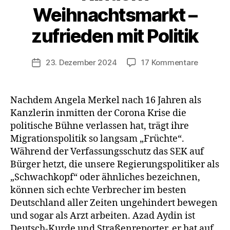
Weihnachtsmarkt –
zufrieden mit Politik
zu
23. Dezember 2024
17 Kommentare
Veröffentlichungsdatum
Ärztin
besucht
mit
Nachdem Angela Merkel nach 16 Jahren als
Kindern
Kanzlerin inmitten der Corona Krise die
Weihnac
politische Bühne verlassen hat, trägt ihre
–
Migrationspolitik so langsam „Früchte“.
zufriede
Während der Verfassungsschutz das SEK auf
mit
Bürger hetzt, die unsere Regierungspolitiker als
Politik
„Schwachkopf“ oder ähnliches bezeichnen,
können sich echte Verbrecher im besten
Deutschland aller Zeiten ungehindert bewegen
und sogar als Arzt arbeiten. Azad Aydin ist
Deutsch-Kurde und Straßenreporter, er hat auf