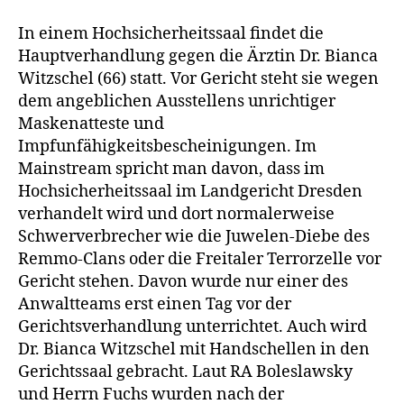
Witzsch
wird
In einem Hochsicherheitssaal findet die
wie
Hauptverhandlung gegen die Ärztin Dr. Bianca
eine
Witzschel (66) statt. Vor Gericht steht sie wegen
Schwerv
dem angeblichen Ausstellens unrichtiger
in
Maskenatteste und
Handsch
Impfunfähigkeitsbescheinigungen. Im
in
einem
Mainstream spricht man davon, dass im
Hochsich
Hochsicherheitssaal im Landgericht Dresden
vor
verhandelt wird und dort normalerweise
Gericht
Schwerverbrecher wie die Juwelen-Diebe des
gezerrt
Remmo-Clans oder die Freitaler Terrorzelle vor
Gericht stehen. Davon wurde nur einer des
Anwaltteams erst einen Tag vor der
Gerichtsverhandlung unterrichtet. Auch wird
Dr. Bianca Witzschel mit Handschellen in den
Gerichtssaal gebracht. Laut RA Boleslawsky
und Herrn Fuchs wurden nach der