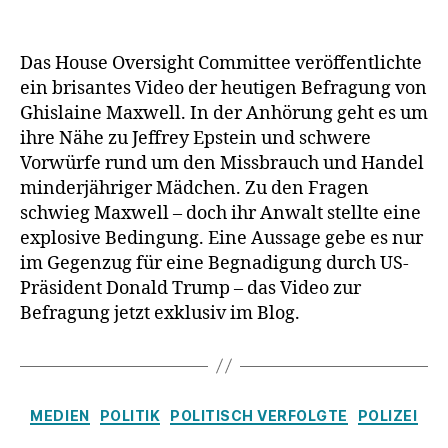
Maxwell:
Aussage
gegen
Das House Oversight Committee veröffentlichte
Begnadig
ein brisantes Video der heutigen Befragung von
–
Ghislaine Maxwell. In der Anhörung geht es um
Entlastun
ihre Nähe zu Jeffrey Epstein und schwere
für
Vorwürfe rund um den Missbrauch und Handel
Trump,
minderjähriger Mädchen. Zu den Fragen
Hillary
&
schwieg Maxwell – doch ihr Anwalt stellte eine
Bill
explosive Bedingung. Eine Aussage gebe es nur
Clinton?
im Gegenzug für eine Begnadigung durch US-
Präsident Donald Trump – das Video zur
Befragung jetzt exklusiv im Blog.
Kategorien
MEDIEN
POLITIK
POLITISCH VERFOLGTE
POLIZEI