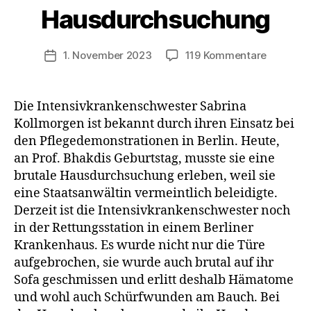
Hausdurchsuchung
zu
1. November 2023
119 Kommentare
Veröffentlichungsdatum
Kranken
Sabrina
Kollmorg
Die Intensivkrankenschwester Sabrina
erlebt
Kollmorgen ist bekannt durch ihren Einsatz bei
heute
den Pflegedemonstrationen in Berlin. Heute,
brutale
an Prof. Bhakdis Geburtstag, musste sie eine
Hausdur
brutale Hausdurchsuchung erleben, weil sie
eine Staatsanwältin vermeintlich beleidigte.
Derzeit ist die Intensivkrankenschwester noch
in der Rettungsstation in einem Berliner
Krankenhaus. Es wurde nicht nur die Türe
aufgebrochen, sie wurde auch brutal auf ihr
Sofa geschmissen und erlitt deshalb Hämatome
und wohl auch Schürfwunden am Bauch. Bei