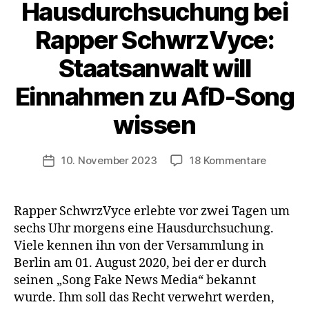
Hausdurchsuchung bei
Rapper SchwrzVyce:
Staatsanwalt will
Einnahmen zu AfD-Song
wissen
zu
10. November 2023
18 Kommentare
Veröffentlichungsdatum
Hausdur
bei
Rapper
Rapper SchwrzVyce erlebte vor zwei Tagen um
SchwrzV
sechs Uhr morgens eine Hausdurchsuchung.
Staatsan
Viele kennen ihn von der Versammlung in
will
Berlin am 01. August 2020, bei der er durch
Einnahm
seinen „Song Fake News Media“ bekannt
zu
wurde. Ihm soll das Recht verwehrt werden,
AfD-