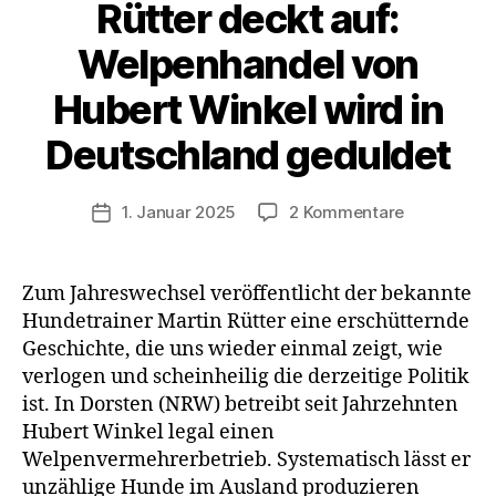
Rütter deckt auf:
Welpenhandel von
Hubert Winkel wird in
Deutschland geduldet
zu
1. Januar 2025
2 Kommentare
Veröffentlichungsdatum
Rütter
deckt
auf:
Zum Jahreswechsel veröffentlicht der bekannte
Welpenhan
Hundetrainer Martin Rütter eine erschütternde
von
Geschichte, die uns wieder einmal zeigt, wie
Hubert
verlogen und scheinheilig die derzeitige Politik
Winkel
ist. In Dorsten (NRW) betreibt seit Jahrzehnten
wird
Hubert Winkel legal einen
in
Deutschlan
Welpenvermehrerbetrieb. Systematisch lässt er
geduldet
unzählige Hunde im Ausland produzieren