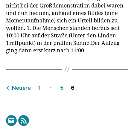
1
nicht bei der Großdemonstration dabei waren
Großde
und nun meinen, anhand eines Bildes (eine
in
Momentaufnahme) sich ein Urteil bilden zu
Berlin
wollen. 1. Die Menschen standen bereits seit
01.Aug
10:00 Uhr auf der Straße (Unter den Linden –
2020
Treffpunkt) in der prallen Sonne.Der Aufzug
ging dann erst kurz nach 11:00…
Seitennummerierung
…
←
Neuere
1
5
6
der
Beiträge
E-
RSS
Mail