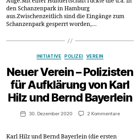
Auge.Mit einer Hundertschaft rückte die u.a. in
den Schanzenpark in Hamburg
aus.Zwischenzeitlich sind die Eingänge zum
Schanzenpark gesperrt worden,…
Kategorien
INITIATIVE
POLIZEI
VEREIN
Neuer Verein – Polizisten
für Aufklärung von Karl
Hilz und Bernd Bayerlein
zu
30. Dezember 2020
2 Kommentare
Veröffentlichungsdatum
Neuer
Verein
–
Karl Hilz und Bernd Bayerlein (die ersten