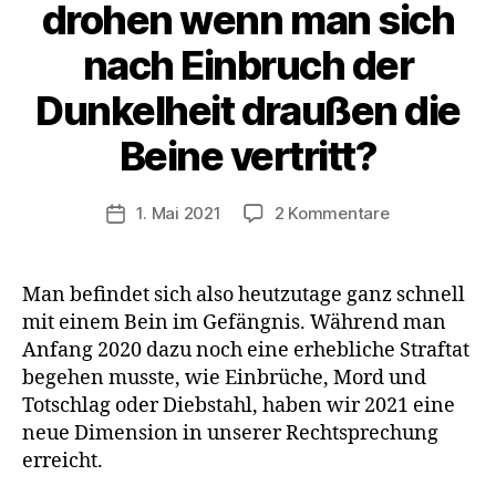
drohen wenn man sich
nach Einbruch der
Dunkelheit draußen die
Beine vertritt?
zu
1. Mai 2021
2 Kommentare
Veröffentlichungsdatum
Neues
Infektionssch
5
Man befindet sich also heutzutage ganz schnell
Jahre
mit einem Bein im Gefängnis. Während man
Gefängnis
Anfang 2020 dazu noch eine erhebliche Straftat
drohen
begehen musste, wie Einbrüche, Mord und
wenn
Totschlag oder Diebstahl, haben wir 2021 eine
man
neue Dimension in unserer Rechtsprechung
sich
nach
erreicht.
Einbruch