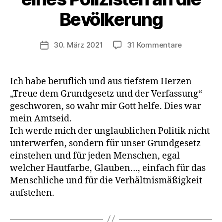
Bevölkerung
zu
30. März 2021
31 Kommentare
Veröffentlichungsdatum
Wachrüttel
Brief
eines
Ich habe beruflich und aus tiefstem Herzen
Polizisten
„Treue dem Grundgesetz und der Verfassung“
an
geschworen, so wahr mir Gott helfe. Dies war
die
mein Amtseid.
Bevölkerun
Ich werde mich der unglaublichen Politik nicht
unterwerfen, sondern für unser Grundgesetz
einstehen und für jeden Menschen, egal
welcher Hautfarbe, Glauben…, einfach für das
Menschliche und für die Verhältnismäßigkeit
aufstehen.