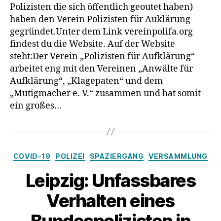
Poliziste
Polizisten die sich öffentlich geoutet haben)
für
haben den Verein Polizisten für Auklärung
Aufkläru
gegründet.Unter dem Link vereinpolifa.org
von
findest du die Website. Auf der Website
Karl
steht:Der Verein „Polizisten für Aufklärung“
Hilz
und
arbeitet eng mit den Vereinen „Anwälte für
Bernd
Aufklärung“, „Klagepaten“ und dem
Bayerlei
„Mutigmacher e. V.“ zusammen und hat somit
ein großes…
Kategorien
COVID-19
POLIZEI
SPAZIERGANG
VERSAMMLUNG
Leipzig: Unfassbares
Verhalten eines