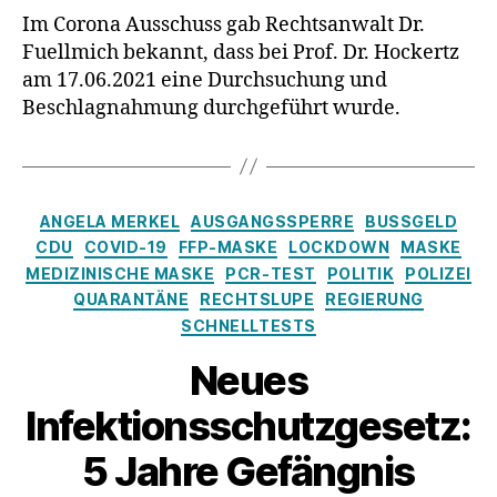
Beschlagn
Im Corona Ausschuss gab Rechtsanwalt Dr.
bei
Fuellmich bekannt, dass bei Prof. Dr. Hockertz
Prof.
am 17.06.2021 eine Durchsuchung und
Dr.
Beschlagnahmung durchgeführt wurde.
Hockertz
Kategorien
ANGELA MERKEL
AUSGANGSSPERRE
BUSSGELD
CDU
COVID-19
FFP-MASKE
LOCKDOWN
MASKE
MEDIZINISCHE MASKE
PCR-TEST
POLITIK
POLIZEI
QUARANTÄNE
RECHTSLUPE
REGIERUNG
SCHNELLTESTS
Neues
Infektionsschutzgesetz:
5 Jahre Gefängnis