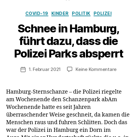
Kategorien
COVID-19
KINDER
POLITIK
POLIZEI
Schnee in Hamburg,
führt dazu, dass die
Polizei Parks absperrt
zu
1. Februar 2021
Keine Kommentare
Veröffentlichungsdatum
Schnee
in
Hamburg
Hamburg-Sternschanze – die Polizei riegelte
führt
am Wochenende den Schanzenpark abAm
dazu,
Wochenende hatte es seit Jahren
dass
überraschender Weise geschneit, da kamen die
die
Menschen raus und fuhren Schlitten. Doch das
Polizei
war der Polizei in Hamburg ein Dorn im
Parks
absperrt