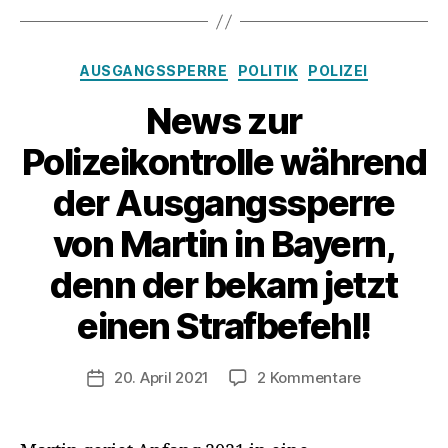
der
Dunkelheit
draußen
Kategorien
AUSGANGSSPERRE
POLITIK
POLIZEI
die
Beine
News zur
vertritt?
Polizeikontrolle während
der Ausgangssperre
von Martin in Bayern,
denn der bekam jetzt
einen Strafbefehl!
zu
20. April 2021
2 Kommentare
Veröffentlichungsdatum
News
zur
Polizeikontro