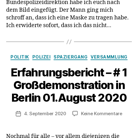
Bundespolizeidirektion habe ich euch nach
zieht
Dienstau
dem Bild eingefügt. Der Mann ging mich
bei
schroff an, dass ich eine Maske zu tragen habe.
der
Ich erwiderte sofort, dass ich das nicht…
Bundespol
in
Kassel
nach
Kategorien
sich
POLITIK
POLIZEI
SPAZIERGANG
VERSAMMLUNG
Erfahrungsbericht – # 1
Großdemonstration in
Berlin 01.August 2020
zu
4. September 2020
Keine Kommentare
Veröffentlichungsdatum
Erfahr
–
#
Nochmal für alle – vor allem diejenigen die