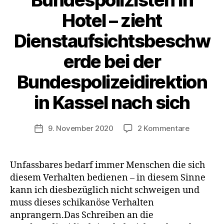
Bundespolizisten in
Hotel – zieht
Dienstaufsichtsbeschw
erde bei der
Bundespolizeidirektion
in Kassel nach sich
zu
9. November 2020
2 Kommentare
Veröffentlichungsdatum
Leipzig:
Unfassba
Verhalten
Unfassbares bedarf immer Menschen die sich
eines
diesem Verhalten bedienen – in diesem Sinne
Bundespol
kann ich diesbezüglich nicht schweigen und
in
muss dieses schikanöse Verhalten
Hotel
anprangern.Das Schreiben an die
–