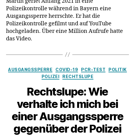
Martin geriet Anfang 2021 in eine
während
Polizeikontrolle während in Bayern eine
der
Ausgangssperre herrschte. Er hat die
Ausgangssp
Polizeikontrolle gefilmt und auf YouTube
von
hochgeladen. Über eine Million Aufrufe hatte
Martin
das Video.
in
Bayern,
denn
der
bekam
Kategorien
AUSGANGSSPERRE
COVID-19
PCR-TEST
POLITIK
jetzt
POLIZEI
RECHTSLUPE
einen
Strafbefehl!
Rechtslupe: Wie
verhalte ich mich bei
einer Ausgangssperre
gegenüber der Polizei