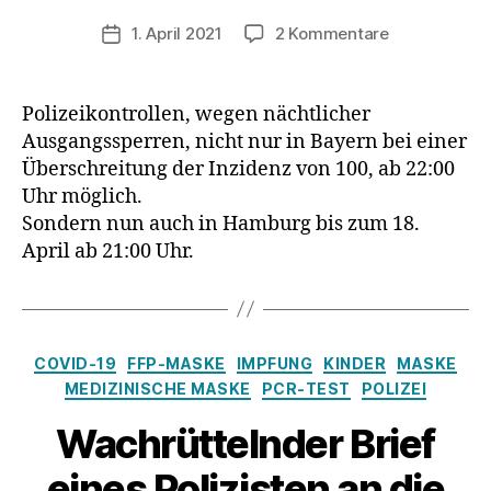
zu
1. April 2021
2 Kommentare
Veröffentlichungsdatum
Rechtslupe:
Wie
verhalte
Polizeikontrollen, wegen nächtlicher
ich
Ausgangssperren, nicht nur in Bayern bei einer
mich
Überschreitung der Inzidenz von 100, ab 22:00
bei
Uhr möglich.
einer
Sondern nun auch in Hamburg bis zum 18.
Ausgangsspe
April ab 21:00 Uhr.
gegenüber
der
Polizei
Kategorien
COVID-19
FFP-MASKE
IMPFUNG
KINDER
MASKE
MEDIZINISCHE MASKE
PCR-TEST
POLIZEI
Wachrüttelnder Brief
eines Polizisten an die