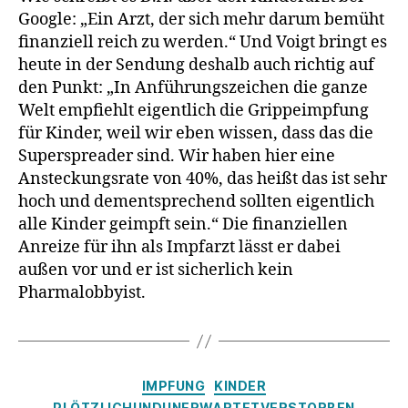
Google: „Ein Arzt, der sich mehr darum bemüht
finanziell reich zu werden.“ Und Voigt bringt es
heute in der Sendung deshalb auch richtig auf
den Punkt: „In Anführungszeichen die ganze
Welt empfiehlt eigentlich die Grippeimpfung
für Kinder, weil wir eben wissen, dass das die
Superspreader sind. Wir haben hier eine
Ansteckungsrate von 40%, das heißt das ist sehr
hoch und dementsprechend sollten eigentlich
alle Kinder geimpft sein.“ Die finanziellen
Anreize für ihn als Impfarzt lässt er dabei
außen vor und er ist sicherlich kein
Pharmalobbyist.
Kategorien
IMPFUNG
KINDER
PLÖTZLICHUNDUNERWARTETVERSTORBEN