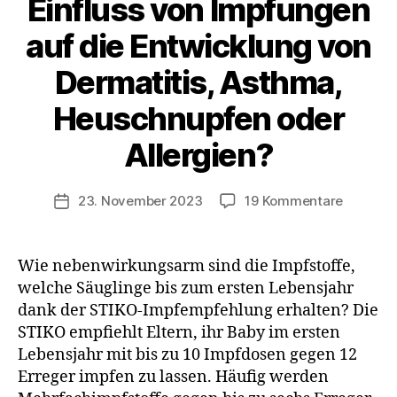
Einfluss von Impfungen
auf die Entwicklung von
Dermatitis, Asthma,
Heuschnupfen oder
Allergien?
zu
23. November 2023
19 Kommentare
Veröffentlichungsdatum
Kinderim
Einfluss
von
Wie nebenwirkungsarm sind die Impfstoffe,
Impfung
welche Säuglinge bis zum ersten Lebensjahr
auf
dank der STIKO-Impfempfehlung erhalten? Die
die
STIKO empfiehlt Eltern, ihr Baby im ersten
Entwick
Lebensjahr mit bis zu 10 Impfdosen gegen 12
von
Erreger impfen zu lassen. Häufig werden
Dermatit
Asthma,