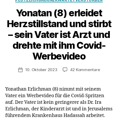
Yonatan (8) erleidet
Herzstillstand und stirbt
– sein Vater ist Arzt und
drehte mit ihm Covid-
Werbevideo
zu
10. Oktober 2023
42 Kommentare
Veröffentlichungsdatum
Yonatan
(8)
erleidet
Yonathan Erlichman (8) nimmt mit seinem
Herzstill
Vater ein Werbevideo für die Covid-Spritzen
und
auf. Der Vater ist kein geringerer als Dr. Ira
stirbt
Erlichman, der Kinderarzt ist und in Jerusalems
–
führendem Krankenhaus Hadassah arbeitet.
sein