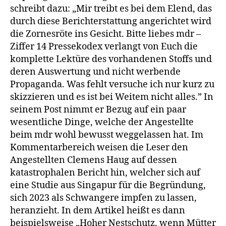
schreibt dazu: „Mir treibt es bei dem Elend, das
Verbrec
durch diese Berichterstattung angerichtet wird
an
die Zornesröte ins Gesicht. Bitte liebes mdr –
schwang
Frauen
Ziffer 14 Pressekodex verlangt von Euch die
und
komplette Lektüre des vorhandenen Stoffs und
deren
deren Auswertung und nicht werbende
Babys
Propaganda. Was fehlt versuche ich nur kurz zu
skizzieren und es ist bei Weitem nicht alles.” In
seinem Post nimmt er Bezug auf ein paar
wesentliche Dinge, welche der Angestellte
beim mdr wohl bewusst weggelassen hat. Im
Kommentarbereich weisen die Leser den
Angestellten Clemens Haug auf dessen
katastrophalen Bericht hin, welcher sich auf
eine Studie aus Singapur für die Begründung,
sich 2023 als Schwangere impfen zu lassen,
heranzieht. In dem Artikel heißt es dann
beispielsweise „Hoher Nestschutz, wenn Mütter