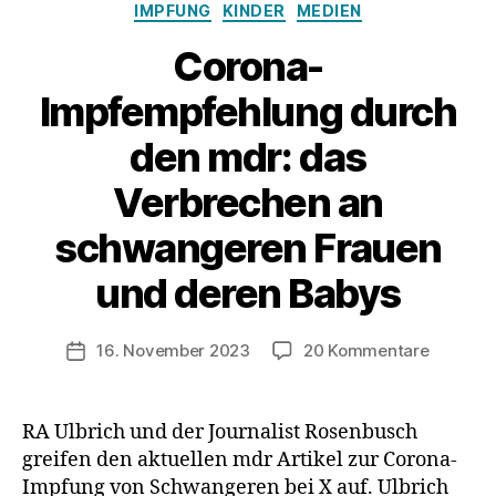
Kategorien
IMPFUNG
KINDER
MEDIEN
Corona-
Impfempfehlung durch
den mdr: das
Verbrechen an
schwangeren Frauen
und deren Babys
zu
16. November 2023
20 Kommentare
Veröffentlichungsdatum
Corona-
Impfemp
durch
RA Ulbrich und der Journalist Rosenbusch
den
greifen den aktuellen mdr Artikel zur Corona-
mdr:
Impfung von Schwangeren bei X auf. Ulbrich
das