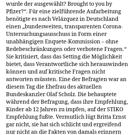
–
wurde der ausgewählt? Brought to you by
auch
Pfizer?“. Für eine zielführende Aufarbeitung
das
benötigte es nach Velázquez in Deutschland
PEI
einen „bundesweiten, transparenten Corona-
lügt
Untersuchungsausschuss in Form einer
unabhängigen Enquete-Kommission – ohne
Redebeschränkungen oder verbotene Fragen.“
Sie kritisiert, dass das Setting die Möglichkeit
bietet, dass Verantwortliche sich herauswinden
können und auf kritische Fragen nicht
antworten müssten. Eine der Befragten war an
diesem Tag die Ehefrau des aktuellen
Bundeskanzler Olaf Scholz. Die behauptete
während der Befragung, dass ihre Empfehlung,
Kinder ab 12 Jahren zu impfen, auf der STIKO
Empfehlung fußte. Vermutlich lügt Britta Ernst
gar nicht, sie hat sich schlicht und ergreifend
nur nicht an die Fakten von damals erinnern