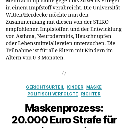
Mehrfachimpfstoffe gegen bis zu sechs Erreger
Heuschn
in einem Impfstoff verabreicht. Die Universität
oder
Witten/Herdecke möchte nun den
Allergie
Zusammenhang mit diesen von der STIKO
empfohlenen Impfstoffen und der Entwicklung
von Asthma, Neurodermitis, Heuschnupfen
oder Lebensmittelallergien untersuchen. Die
Teilnahme ist für alle Eltern mit Kindern im
Altern von 0-3 Monaten.
Kategorien
GERICHTSURTEIL
KINDER
MASKE
POLITISCH VERFOLGTE
RICHTER
Maskenprozess:
20.000 Euro Strafe für