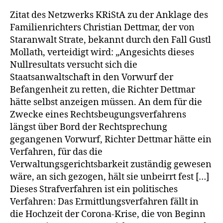
Richter
Zitat des Netzwerks KRiStA zu der Anklage des
Dettmar
Familienrichters Christian Dettmar, der von
wird
Staranwalt Strate, bekannt durch den Fall Gustl
nach
Mollath, verteidigt wird: „Angesichts dieses
Maskenurtei
Nullresultats versucht sich die
im
Staatsanwaltschaft in den Vorwurf der
April
2021
Befangenheit zu retten, die Richter Dettmar
wegen
hätte selbst anzeigen müssen. An dem für die
Rechtsbeu
Zwecke eines Rechtsbeugungsverfahrens
angeklagt
längst über Bord der Rechtsprechung
–
gegangenen Vorwurf, Richter Dettmar hätte ein
Staranwalt
Verfahren, für das die
Strate
Verwaltungsgerichtsbarkeit zuständig gewesen
verteidigt
ihn!
wäre, an sich gezogen, hält sie unbeirrt fest […]
Dieses Strafverfahren ist ein politisches
Verfahren: Das Ermittlungsverfahren fällt in
die Hochzeit der Corona-Krise, die von Beginn