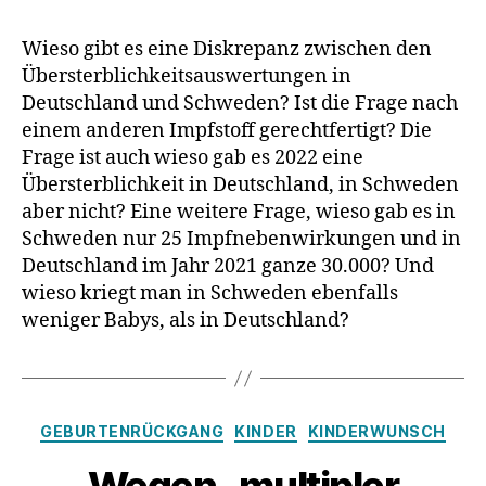
kriegt
auch
Wieso gibt es eine Diskrepanz zwischen den
weniger
Übersterblichkeitsauswertungen in
Babys
Deutschland und Schweden? Ist die Frage nach
–
einem anderen Impfstoff gerechtfertigt? Die
gab
Frage ist auch wieso gab es 2022 eine
es
Übersterblichkeit in Deutschland, in Schweden
gleichen
Impfstoff?
aber nicht? Eine weitere Frage, wieso gab es in
Schweden nur 25 Impfnebenwirkungen und in
Deutschland im Jahr 2021 ganze 30.000? Und
wieso kriegt man in Schweden ebenfalls
weniger Babys, als in Deutschland?
Kategorien
GEBURTENRÜCKGANG
KINDER
KINDERWUNSCH
Wegen „multipler