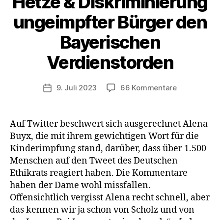
Hetze & Diskriminierung
ungeimpfter Bürger den
Bayerischen
Verdienstorden
zu
9. Juli 2023
66 Kommentare
Veröffentlichungsdatum
Ethikrat-
Chefin
Buyx
Auf Twitter beschwert sich ausgerechnet Alena
erhält
Buyx, die mit ihrem gewichtigen Wort für die
für
Kinderimpfung stand, darüber, dass über 1.500
vorbildliche
Menschen auf den Tweet des Deutschen
Hetze
Ethikrats reagiert haben. Die Kommentare
&
haben der Dame wohl missfallen.
Diskriminier
ungeimpfter
Offensichtlich vergisst Alena recht schnell, aber
Bürger
das kennen wir ja schon von Scholz und von
den