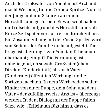
Auch der Großvater von Yonatan ist Arzt und
Vater
ist
macht Werbung für die Corona-Spritze. Nun ist
Arzt
der Junge mit nur 8 Jahren an einem
und
Herzstillstand gestorben. Er war wohl baden
drehte
und rutschte aufgrund des Herzstillstands ab.
mit
Kurze Zeit später verstarb er im Krankenhaus.
ihm
Ein Zusammenhang mit der Covid-Spritze wird
Covid-
von Seitens der Familie nicht aufgestellt. Die
Werbevid
Frage ist allerdings, war Yonatan Erlichman
überhaupt geimpft? Die Vermutung ist
naheliegend, da sowohl Großvater (ehem.
Direktor Kinderklinik) als auch Vater
(Kinderarzt) öffentlich Werbung für die
Spritzen machten. In dem Werbevideo sollen
Kinder von einer Puppe, dem Sohn und dem
Vater – der zufälligerweise Arzt ist – überzeugt
werden. In dem Dialog mit der Puppe fallen
Sätze wie: „Erlichman fügt hinzu, dass es