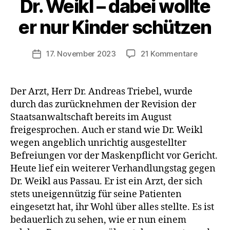
Dr. Weikl – dabei wollte
er nur Kinder schützen
zu
17. November 2023
21 Kommentare
Veröffentlichungsdatum
Maskenp
20.000
Euro
Der Arzt, Herr Dr. Andreas Triebel, wurde
Strafe
durch das zurücknehmen der Revision der
für
Staatsanwaltschaft bereits im August
Dr.
freigesprochen. Auch er stand wie Dr. Weikl
Weikl
wegen angeblich unrichtig ausgestellter
–
Befreiungen vor der Maskenpflicht vor Gericht.
dabei
wollte
Heute lief ein weiterer Verhandlungstag gegen
er
Dr. Weikl aus Passau. Er ist ein Arzt, der sich
nur
stets uneigennützig für seine Patienten
Kinder
eingesetzt hat, ihr Wohl über alles stellte. Es ist
schütze
bedauerlich zu sehen, wie er nun einem