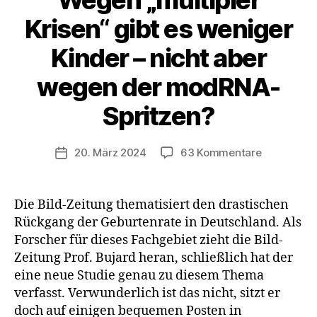
Krisen“ gibt es weniger
Kinder – nicht aber
wegen der modRNA-
Spritzen?
zu
20. März 2024
63 Kommentare
Veröffentlichungsdatum
Wegen
„multipler
Krisen“
Die Bild-Zeitung thematisiert den drastischen
gibt
Rückgang der Geburtenrate in Deutschland. Als
es
Forscher für dieses Fachgebiet zieht die Bild-
weniger
Zeitung Prof. Bujard heran, schließlich hat der
Kinder
eine neue Studie genau zu diesem Thema
–
verfasst. Verwunderlich ist das nicht, sitzt er
nicht
aber
doch auf einigen bequemen Posten in