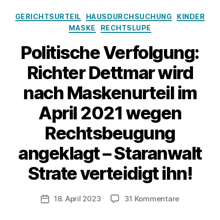
Kategorien
GERICHTSURTEIL
HAUSDURCHSUCHUNG
KINDER
MASKE
RECHTSLUPE
Politische Verfolgung:
Richter Dettmar wird
nach Maskenurteil im
April 2021 wegen
Rechtsbeugung
angeklagt – Staranwalt
Strate verteidigt ihn!
zu
18. April 2023
31 Kommentare
Veröffentlichungsdatum
Politische
Verfolgung: