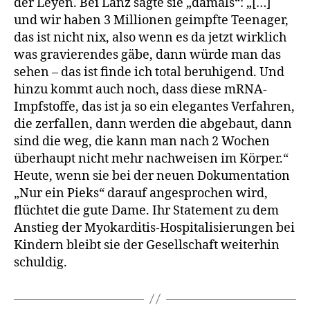
der Leyen. Bei Lanz sagte sie „damals“: „[…]
Bayerischen
und wir haben 3 Millionen geimpfte Teenager,
Verdienstor
das ist nicht nix, also wenn es da jetzt wirklich
was gravierendes gäbe, dann würde man das
sehen – das ist finde ich total beruhigend. Und
hinzu kommt auch noch, dass diese mRNA-
Impfstoffe, das ist ja so ein elegantes Verfahren,
die zerfallen, dann werden die abgebaut, dann
sind die weg, die kann man nach 2 Wochen
überhaupt nicht mehr nachweisen im Körper.“
Heute, wenn sie bei der neuen Dokumentation
„Nur ein Pieks“ darauf angesprochen wird,
flüchtet die gute Dame. Ihr Statement zu dem
Anstieg der Myokarditis-Hospitalisierungen bei
Kindern bleibt sie der Gesellschaft weiterhin
schuldig.