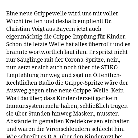
Voigt
empfiehlt
Eine neue Grippewelle wird uns mit voller
eigenmäc
Wucht treffen und deshalb empfiehlt Dr.
die
Christian Voigt aus Bayern jetzt auch
Grippe-
eigenmächtig die Grippe-Impfung für Kinder.
Impfung
Schon die letzte Welle hat alles überrollt und es
für
brannte wortwörtlich laut ihm. Er spritzt nicht
Kinder
nur Säuglinge mit der Corona-Spritze, nein,
nun setzt er sich auch noch über die STIKO
Empfehlung hinweg und sagt im Öffentlich-
Rechtlichen Radio die Grippe-Spritze wäre der
Ausweg gegen eine neue Grippe-Welle. Kein
Wort darüber, dass Kinder derzeit gar kein
Immunsystem mehr haben, schließlich trugen
sie über Stunden hinweg Masken, mussten
Abstände in gemalten Kreidekreisen einhalten
und waren die Virenschleudern schlecht hin.
Wie schreibt es D.A. über den Kinderarzt bei