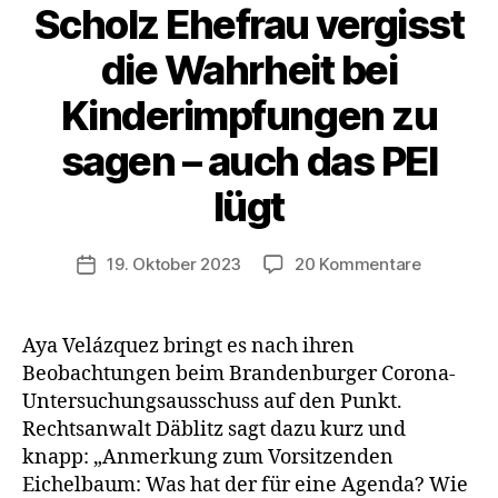
Scholz Ehefrau vergisst
die Wahrheit bei
Kinderimpfungen zu
sagen – auch das PEI
lügt
zu
19. Oktober 2023
20 Kommentare
Veröffentlichungsdatum
Scholz
Ehefrau
vergisst
Aya Velázquez bringt es nach ihren
die
Beobachtungen beim Brandenburger Corona-
Wahrheit
Untersuchungsausschuss auf den Punkt.
bei
Rechtsanwalt Däblitz sagt dazu kurz und
Kinderim
knapp: „Anmerkung zum Vorsitzenden
zu
Eichelbaum: Was hat der für eine Agenda? Wie
sagen