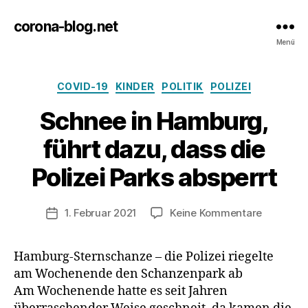
corona-blog.net
Menü
Kategorien
COVID-19
KINDER
POLITIK
POLIZEI
Schnee in Hamburg,
führt dazu, dass die
Polizei Parks absperrt
zu
1. Februar 2021
Keine Kommentare
Veröffentlichungsdatum
Schnee
in
Hamburg-Sternschanze – die Polizei riegelte
Hamburg
am Wochenende den Schanzenpark ab
führt
dazu,
Am Wochenende hatte es seit Jahren
dass