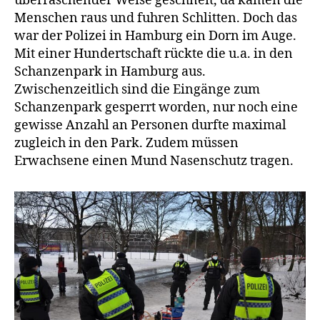
überraschender Weise geschneit, da kamen die
die
Menschen raus und fuhren Schlitten. Doch das
Polizei
war der Polizei in Hamburg ein Dorn im Auge.
Parks
Mit einer Hundertschaft rückte die u.a. in den
absperrt
Schanzenpark in Hamburg aus.
Zwischenzeitlich sind die Eingänge zum
Schanzenpark gesperrt worden, nur noch eine
gewisse Anzahl an Personen durfte maximal
zugleich in den Park. Zudem müssen
Erwachsene einen Mund Nasenschutz tragen.