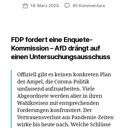
zu
18. März 2024
85 Kommentare
Veröffentlichungsdatum
Rückblicke
ist
es
beschämen
wie
FDP fordert eine Enquete-
Ungeimpft
Kommission – AfD drängt auf
aus
einen Untersuchungsausschuss
dem
Leben
ausgegren
Offiziell gibt es keinen konkreten Plan
wurden
der Ampel, die Corona-Politik
umfassend aufzuarbeiten. Viele
Abgeordnete werden aber in ihren
Wahlkreisen mit entsprechenden
Forderungen konfrontiert. Der
Vertrauensverlust aus Pandemie-Zeiten
wirke bis heute nach. Welche Schlüsse