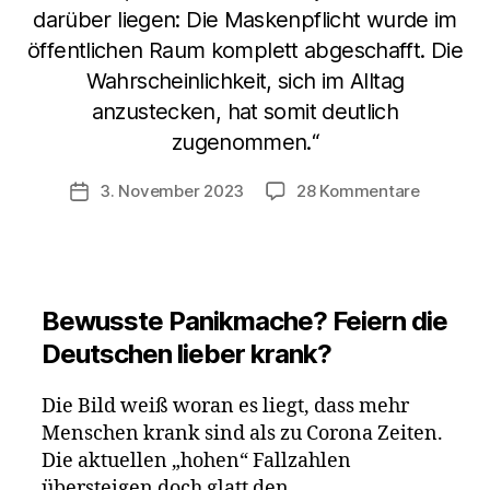
darüber liegen: Die Maskenpflicht wurde im
öffentlichen Raum komplett abgeschafft. Die
Wahrscheinlichkeit, sich im Alltag
anzustecken, hat somit deutlich
zugenommen.“
zu
3. November 2023
28 Kommentare
Veröffentlichungsdatum
Panikma
im
Mainstr
aufgrun
497
Bewusste Panikmache? Feiern die
erkrankt
Deutschen lieber krank?
GrippeW
Teilnehm
Die Bild weiß woran es liegt, dass mehr
Menschen krank sind als zu Corona Zeiten.
Die aktuellen „hohen“ Fallzahlen
übersteigen doch glatt den