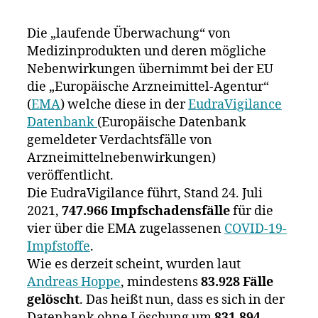
von
Daten
Die „laufende Überwachung“ von
zu
Medizinprodukten und deren mögliche
Impfnebenw
Nebenwirkungen übernimmt bei der EU
aus
der
die „Europäische Arzneimittel-Agentur“
EMA-
(
EMA
) welche diese in der
EudraVigilance
Datenbank
Datenbank
(Europäische Datenbank
gemeldeter Verdachtsfälle von
Arzneimittelnebenwirkungen)
veröffentlicht.
Die EudraVigilance führt, Stand 24. Juli
2021,
747.966 Impfschadensfälle
für die
vier über die EMA zugelassenen
COVID-19-
Impfstoffe
.
Wie es derzeit scheint, wurden laut
Andreas Hoppe
, mindestens
83.928 Fälle
gelöscht
. Das heißt nun, dass es sich in der
Datenbank ohne Löschung um
831.894