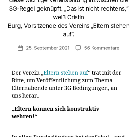
diese wichtige Veranstaltung inzwischen die
3G-Regel geknüpft. „Das ist nicht rechtens,“
weiß Cristin
Burg, Vorsitzende des Vereins „Eltern stehen
auf“.
zu
25. September 2021
56 Kommentare
Veröffentlichungsdatum
Elterna
unter
3G-
Der Verein „
Eltern stehen auf
“ trat mit der
Beding
Bitte, um Veröffentlichung zum Thema
sind
Elternabende unter 3G Bedingungen, an
unzuläs
uns heran.
„Eltern können sich konstruktiv
wehren!“