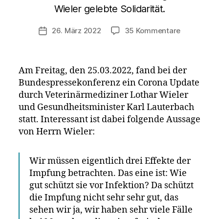
Wieler gelebte Solidarität.
zu
26. März 2022
35 Kommentare
Veröffentlichungsdatum
Wieler
bestätigt:
die
Am Freitag, den 25.03.2022, fand bei der
Impfung
Bundespressekonferenz ein Corona Update
schützt
durch Veterinärmediziner Lothar Wieler
nicht
sehr
und Gesundheitsminister Karl Lauterbach
sehr
statt. Interessant ist dabei folgende Aussage
gut
von Herrn Wieler:
vor
Infektionen
Wir müssen eigentlich drei Effekte der
Impfung betrachten. Das eine ist: Wie
gut schützt sie vor Infektion? Da schützt
die Impfung nicht sehr sehr gut, das
sehen wir ja, wir haben sehr viele Fälle