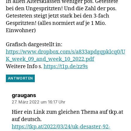
In allen Altersklassen weniger pos. Getestete
bei den Ungespritzten! Und die Zahl der pos.
Getesteten steigt jetzt stark bei den 3-fach
Gespritzten! (alles normiert auf je 1 Mio.
Einwohner)
Grafisch dargestellt in:
https://www.dropbox.com/s/a833apdgqpklcq0/U
K_week_09_and_week_10_2022.pdf
Weitere Info s.
https://t1p.de/zz9s
ANTWORTEN
sagt:
graugans
27. März 2022 um 16:17 Uhr
Hier ein Link zum gleichen Thema auf tkp.at
auf deutsch.
https://tkp.at/2022/03/24/uk-desaster-92-