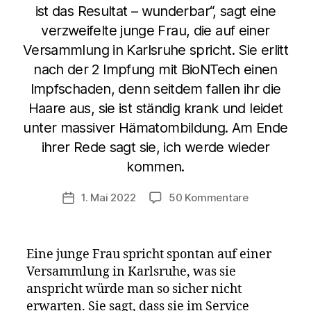
ist das Resultat – wunderbar“, sagt eine
verzweifelte junge Frau, die auf einer
Versammlung in Karlsruhe spricht. Sie erlitt
nach der 2 Impfung mit BioNTech einen
Impfschaden, denn seitdem fallen ihr die
Haare aus, sie ist ständig krank und leidet
unter massiver Hämatombildung. Am Ende
ihrer Rede sagt sie, ich werde wieder
kommen.
zu
1. Mai 2022
50 Kommentare
Veröffentlichungsdatum
Junge
Frau
spricht
Eine junge Frau spricht spontan auf einer
über
Versammlung in Karlsruhe, was sie
ihren
anspricht würde man so sicher nicht
Impfschade
nach
erwarten. Sie sagt, dass sie im Service