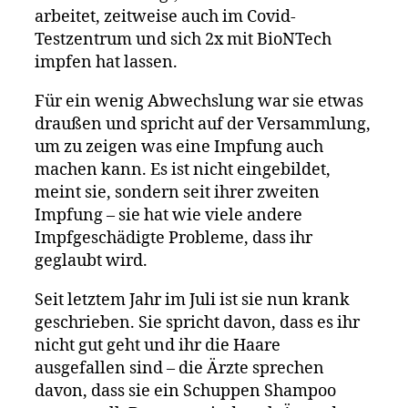
BioNTech
arbeitet, zeitweise auch im Covid-
–
Testzentrum und sich 2x mit BioNTech
ihre
impfen hat lassen.
Haare
fallen
Für ein wenig Abwechslung war sie etwas
seitdem
draußen und spricht auf der Versammlung,
aus,
um zu zeigen was eine Impfung auch
Ärzte
machen kann. Es ist nicht eingebildet,
raten
meint sie, sondern seit ihrer zweiten
zu
Schuppen
Impfung – sie hat wie viele andere
Shampoo
Impfgeschädigte Probleme, dass ihr
geglaubt wird.
Seit letztem Jahr im Juli ist sie nun krank
geschrieben. Sie spricht davon, dass es ihr
nicht gut geht und ihr die Haare
ausgefallen sind – die Ärzte sprechen
davon, dass sie ein Schuppen Shampoo