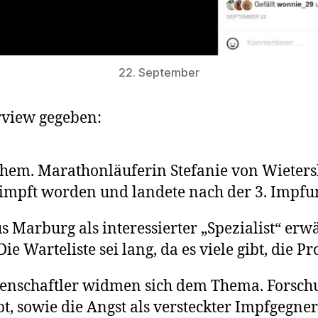
22. September
erview gegeben:
 ehem. Marathonläuferin Stefanie von Wieter
geimpft worden und landete nach der 3. Impfun
us Marburg als interessierter „Spezialist“ erw
Die Warteliste sei lang, da es viele gibt, die
senschaftler widmen sich dem Thema. Forsch
bt, sowie die Angst als versteckter Impfgegne