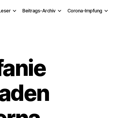
 Leser
Beitrags-Archiv
Corona-Impfung
fanie
haden
erna