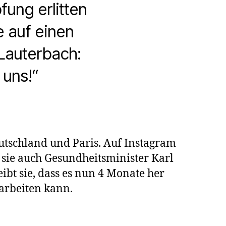
ung erlitten
e auf einen
 Lauterbach:
 uns!“
stin
e
Deutschland und Paris. Auf Instagram
t sie auch Gesundheitsminister Karl
haden
ibt sie, dass es nun 4 Monate her
r arbeiten kann.
a
impfung: