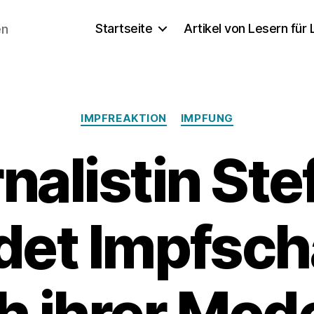
Startseite
Artikel von Lesern für
en
Kategorien
IMPFREAKTION
IMPFUNG
nalistin Ste
idet Impfsc
h ihrer Mod