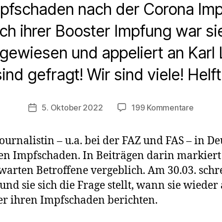
mpfschaden nach der Corona Impf
h ihrer Booster Impfung war si
ngewiesen und appeliert an Karl
sind gefragt! Wir sind viele! Helft
zu
5. Oktober 2022
199 Kommentare
Veröffentlichungsdatum
Journali
Stefani
Journalistin – u.a. bei der FAZ und FAS – in 
erleidet
hren Impfschaden. In Beiträgen darin markier
Impfsc
nach
arten Betroffene vergeblich. Am 30.03. schre
ihrer
n und sie sich die Frage stellt, wann sie wiede
Modern
ber ihren Impfschaden berichten.
Booster
„Karl