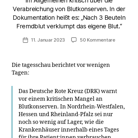
im Allgemeinen kritisch über die
Verabreichung von Blutkonserven. In der
Dokumentation heißt es: „Nach 3 Beuteln
Fremdblut verklumpt das eigene Blut.“
zu
11. Januar 2023
50 Kommentare
Veröffentlichungsdatum
Welche
Auswirkun
haben
Die tagesschau berichtet vor wenigen
Blutspend
Tagen:
Geimpfter
auf
ungeimpft
Das Deutsche Rote Kreuz (DRK) warnt
Empfänge
vor einem kritischen Mangel an
Blutkonse
Blutkonserven. In Nordrhein-Westfalen,
können
Hessen und Rheinland-Pfalz sei nur
zur
Verklump
noch so wenig auf Lager, wie die
führen!
Krankenhäuser innerhalb eines Tages
für ihre Patient:innen verbrauchen,