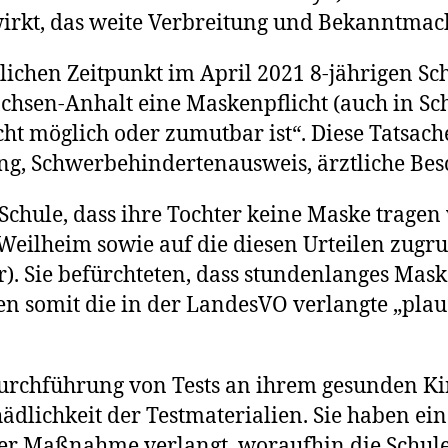
Testpf
wirkt, das weite Verbreitung und Bekanntmac
(2021)
in
glichen Zeitpunkt im April 2021 8-jährigen Sch
Sachs
Anhalt
chsen-Anhalt eine Maskenpflicht (auch in S
–
ht möglich oder zumutbar ist“. Diese Tatsache
AG
ng, Schwerbehindertenausweis, ärztliche Bes
Halle
liest
Schule, dass ihre Tochter keine Maske tragen 
Privat
Weilheim sowie auf die diesen Urteilen zug
die
Levite
. Sie befürchteten, dass stundenlanges Mask
n somit die in der LandesVO verlangte „pla
Durchführung von Tests an ihrem gesunden Ki
hädlichkeit der Testmaterialien. Sie haben e
ser Maßnahme verlangt, woraufhin die Schule