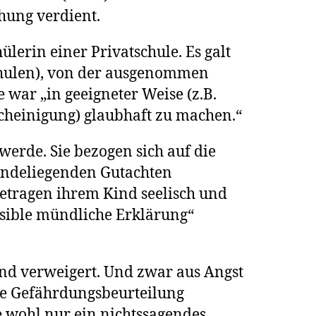
licht
hung verdient.
ülerin einer Privatschule. Es galt
en-
chulen), von der ausgenommen
 war „in geeigneter Weise (z.B.
cheinigung) glaubhaft zu machen.“
werde. Sie bezogen sich auf die
schule
rundeliegenden Gutachten
n
etragen ihrem Kind seelisch und
usible mündliche Erklärung“
nd verweigert. Und zwar aus Angst
ine Gefährdungsbeurteilung
 wohl nur ein nichtssagendes