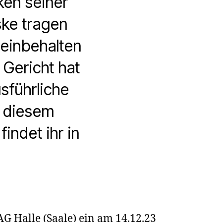
ken seiner
ske tragen
 einbehalten
 Gericht hat
sführliche
 diesem
findet ihr in
n-
G Halle (Saale) ein am 14.12.23