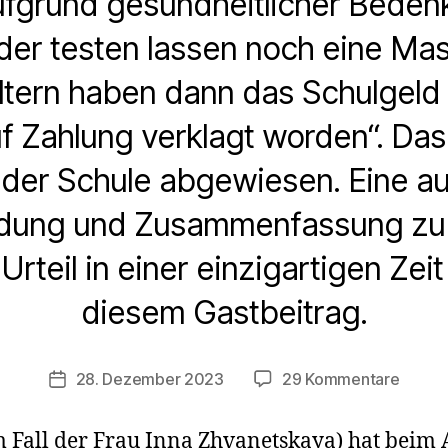
ufgrund gesundheitlicher Beden
der testen lassen noch eine Ma
 Eltern haben dann das Schulgeld
f Zahlung verklagt worden“. Das
 der Schule abgewiesen. Eine au
dung und Zusammenfassung zu
rteil in einer einzigartigen Zeit 
diesem Gastbeitrag.
zu
28. Dezember 2023
29 Kommentare
Veröffentlichungsdatum
Maske
und
 Fall der Frau Inna Zhvanetskaya) hat beim A