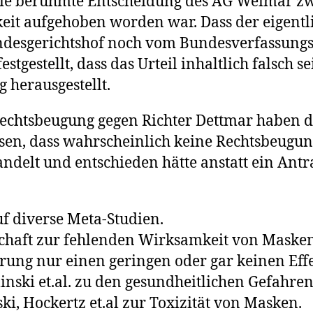
s die berühmte Entscheidung des AG Weimar 
it aufgehoben worden war. Dass der eigentlic
esgerichtshof noch vom Bundesverfassungsg
festgestellt, dass das Urteil inhaltlich falsch
g herausgestellt.
htsbeugung gegen Richter Dettmar haben die 
en, dass wahrscheinlich keine Rechtsbeugung
delt und entschieden hätte anstatt ein Antr
f diverse Meta-Studien.
llschaft zur fehlenden Wirksamkeit von Mask
rung nur einen geringen oder gar keinen Effe
inski et.al. zu den gesundheitlichen Gefahre
ki, Hockertz et.al zur Toxizität von Masken.