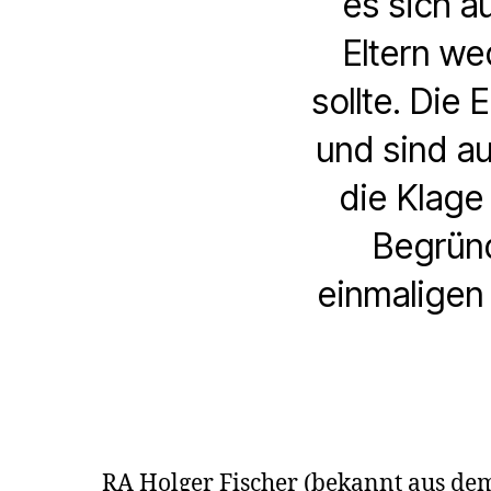
es sich a
Eltern we
sollte. Die
und sind au
die Klage
Begrün
einmaligen U
RA Holger Fischer (bekannt aus dem