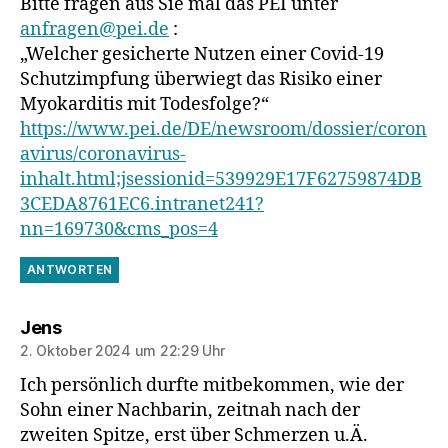
Bitte fragen aus Sie mal das PEI unter
anfragen@pei.de
:
„Welcher gesicherte Nutzen einer Covid-19
Schutzimpfung überwiegt das Risiko einer
Myokarditis mit Todesfolge?“
https://www.pei.de/DE/newsroom/dossier/coron
avirus/coronavirus-
inhalt.html;jsessionid=539929E17F62759874DB
3CEDA8761EC6.intranet241?
nn=169730&cms_pos=4
ANTWORTEN
sagt:
Jens
2. Oktober 2024 um 22:29 Uhr
Ich persönlich durfte mitbekommen, wie der
Sohn einer Nachbarin, zeitnah nach der
zweiten Spitze, erst über Schmerzen u.Ä.