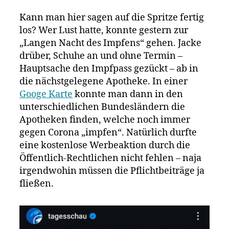
Nacht
Kann man hier sagen auf die Spritze fertig
des
los? Wer Lust hatte, konnte gestern zur
Impfens
„Langen Nacht des Impfens“ gehen. Jacke
drüber, Schuhe an und ohne Termin –
Hauptsache den Impfpass gezückt – ab in
die nächstgelegene Apotheke. In einer
Googe Karte
konnte man dann in den
unterschiedlichen Bundesländern die
Apotheken finden, welche noch immer
gegen Corona „impfen“. Natürlich durfte
eine kostenlose Werbeaktion durch die
Öffentlich-Rechtlichen nicht fehlen – naja
irgendwohin müssen die Pflichtbeiträge ja
fließen.