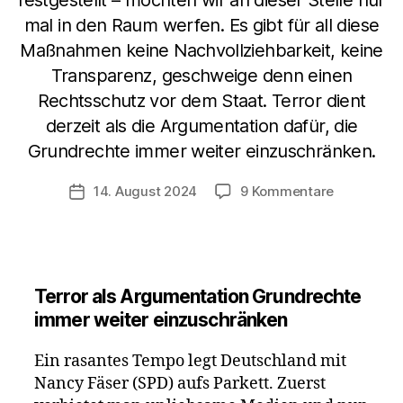
festgestellt – möchten wir an dieser Stelle nur
mal in den Raum werfen. Es gibt für all diese
Maßnahmen keine Nachvollziehbarkeit, keine
Transparenz, geschweige denn einen
Rechtsschutz vor dem Staat. Terror dient
derzeit als die Argumentation dafür, die
Grundrechte immer weiter einzuschränken.
zu
14. August 2024
9 Kommentare
Veröffentlichungsdatum
Nancy
Fäser
aktiviert
DDR
2.0
Terror als Argumentation Grundrechte
–
immer weiter einzuschränken
verdeckte
Hausdurc
Ein rasantes Tempo legt Deutschland mit
Nancy Fäser (SPD) aufs Parkett. Zuerst