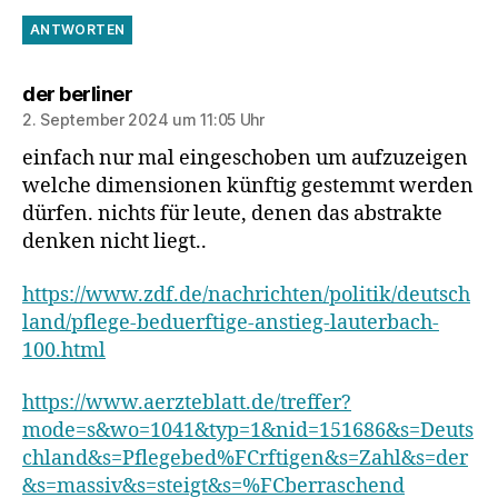
ANTWORTEN
sagt:
der berliner
2. September 2024 um 11:05 Uhr
einfach nur mal eingeschoben um aufzuzeigen
welche dimensionen künftig gestemmt werden
dürfen. nichts für leute, denen das abstrakte
denken nicht liegt..
https://www.zdf.de/nachrichten/politik/deutsch
land/pflege-beduerftige-anstieg-lauterbach-
100.html
https://www.aerzteblatt.de/treffer?
mode=s&wo=1041&typ=1&nid=151686&s=Deuts
chland&s=Pflegebed%FCrftigen&s=Zahl&s=der
&s=massiv&s=steigt&s=%FCberraschend