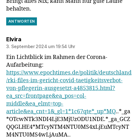
Bringt alles Nix; kann Mann nur gute Laune
behalten.
ANTWORTEN
sagt:
Elvira
3. September 2024 um 19:54 Uhr
Ein Lichtblick im Rahmen der Corona-
Aufarbeitung:
https://www.epochtimes.de/politik/deutschland
/rki-files-im-gericht-covid-taetigkeitsverbot-
von-pflegerin-ausgesetzt-a4853815.html?
ea_src=frontpage&ea_pos=col-
middle&ea_elmt=top-
article&ea_cnt=1&_gl=1*1c67qte*_up*MQ
..*_ga
*OTcwNTk3NDI4LjE3MjUzODU1NDE.*_ga_GCZ
QQGLHE4*MTcyNTM4NTU0MS4xLjEuMTcyNT
M4NTU0MS4wLjAuMA..