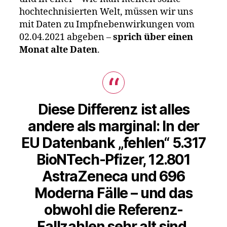
auch
hochtechnisierten Welt, müssen wir uns
nicht“
mit Daten zu Impfnebenwirkungen vom
02.04.2021 abgeben –
sprich über einen
Monat alte Daten
.
Diese Differenz ist alles
andere als marginal: In der
EU Datenbank „fehlen“ 5.317
BioNTech-Pfizer, 12.801
AstraZeneca und 696
Moderna Fälle – und das
obwohl die Referenz-
Fallzahlen sehr alt sind.