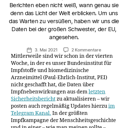
Berichten eben nicht weiß, wann genau sie
denn das Licht der Welt erblicken. Um uns
das Warten zu versüßen, haben wir uns die
Daten bei der großen Schwester, der EU,
angesehen.
zu
3. Mai 2021
2 Kommentare
Veröffentlichungsdatum
Mittlerweile sind wir schon in der vierten
Impfnebenwi
bei
Woche, in der es unser Bundesinstitut für
PEI
Impfstoffe und biomedizinische
und
Arzneimittel (Paul-Ehrlich-Institut, PEI)
EMA:
nicht geschafft hat, die Daten über
„ich
Impfnebenwirkungen aus dem
letzten
sag
Sicherheitsbericht
zu aktualisieren – wir
nichts
posten auch regelmäßig Updates hierzu
im
–
aber
Telegram Kanal.
In der größten
du
Impfkampagne der Menschheitsgeschichte
dann
und in einer – wie man meinen sollte –