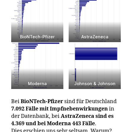
BioNTech-Pfizer
AstraZeneca
Moderna
Johnson & Johnson
Bei
BioNTech-Pfizer
sind für Deutschland
7.092
Fälle mit Impfnebenwirkungen
in
der Datenbank, bei
AstraZeneca sind es
4.369 und bei Moderna 443 Fälle
.
Dies erschien uns sehr seltsam. Warum?