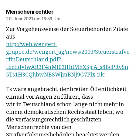
sagt:
Menschenrechtler
20. Juni 2021 um 16:56 Uhr
Zur Vorgehensweise der Steuerbehörden Zitate
aus
http://web.wengert-
gruppe.de/wengert_ag/news/2003/Steuerstrafve
rfinDeutschland.pdf?
fbclid=IwAR3F4nMl03JHdMhX5jcA_s8BcPRvSn
5Ts1H3CQhbwNBSWjmBNJ9G7Plx-nk
:
Es wäre angebracht, der breiten Öffentlichkeit
einmal vor Augen zu führen, dass
wir in Deutschland schon lange nicht mehr in
einem demokratischen Rechtsstaat leben, wo
die verfassungsrechtlich geschützten
Menschenrechte von den
Strafverfolgungsbehörden beachtet werden.