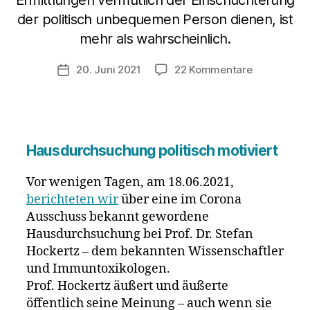
Ermittlungen vermutlich der Einschüchterung
der politisch unbequemen Person dienen, ist
mehr als wahrscheinlich.
zu
20. Juni 2021
22 Kommentare
Veröffentlichungsdatum
Prof.
Hockertz
–
der
Grund
Hausdurchsuchung politisch motiviert
hinter
der
Vor wenigen Tagen, am 18.06.2021,
Hausdurch
berichteten wir
über eine im Corona
Ausschuss bekannt gewordene
Hausdurchsuchung bei Prof. Dr. Stefan
Hockertz – dem bekannten Wissenschaftler
und Immuntoxikologen.
Prof. Hockertz äußert und äußerte
öffentlich seine Meinung – auch wenn sie