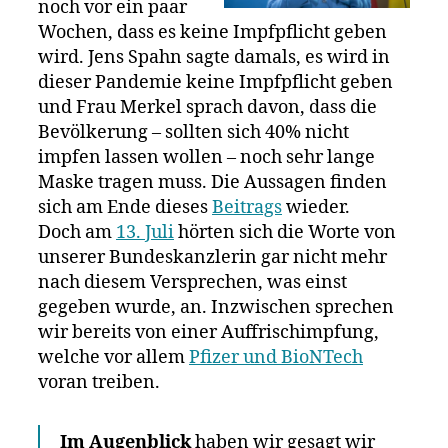
noch vor ein paar
zunächst
Wochen, dass es keine Impfpflicht geben
soll
wird. Jens Spahn sagte damals, es wird in
nur
dieser Pandemie keine Impfpflicht geben
dafür
geworben
und Frau Merkel sprach davon, dass die
werden
Bevölkerung – sollten sich 40% nicht
impfen lassen wollen – noch sehr lange
Maske tragen muss. Die Aussagen finden
sich am Ende dieses
Beitrags
wieder.
Doch am
13. Juli
hörten sich die Worte von
unserer Bundeskanzlerin gar nicht mehr
nach diesem Versprechen, was einst
gegeben wurde, an. Inzwischen sprechen
wir bereits von einer Auffrischimpfung,
welche vor allem
Pfizer und BioNTech
voran treiben.
Im Augenblick
haben wir gesagt wir