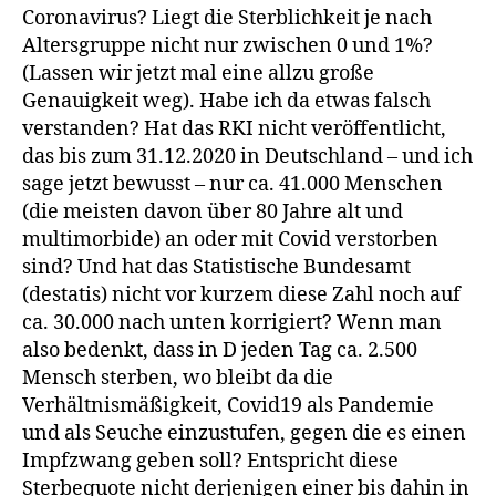
Coronavirus? Liegt die Sterblichkeit je nach
Altersgruppe nicht nur zwischen 0 und 1%?
(Lassen wir jetzt mal eine allzu große
Genauigkeit weg). Habe ich da etwas falsch
verstanden? Hat das RKI nicht veröffentlicht,
das bis zum 31.12.2020 in Deutschland – und ich
sage jetzt bewusst – nur ca. 41.000 Menschen
(die meisten davon über 80 Jahre alt und
multimorbide) an oder mit Covid verstorben
sind? Und hat das Statistische Bundesamt
(destatis) nicht vor kurzem diese Zahl noch auf
ca. 30.000 nach unten korrigiert? Wenn man
also bedenkt, dass in D jeden Tag ca. 2.500
Mensch sterben, wo bleibt da die
Verhältnismäßigkeit, Covid19 als Pandemie
und als Seuche einzustufen, gegen die es einen
Impfzwang geben soll? Entspricht diese
Sterbequote nicht derjenigen einer bis dahin in