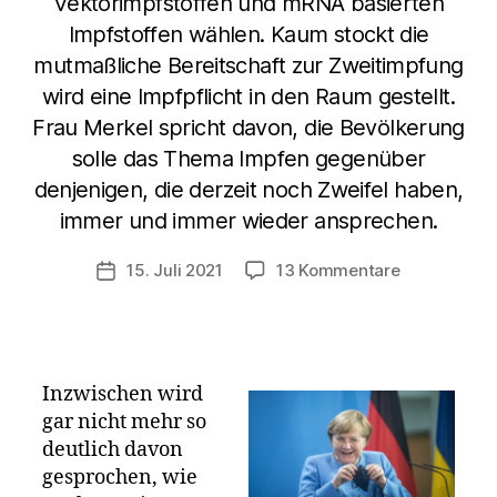
Vektorimpfstoffen und mRNA basierten
Impfstoffen wählen. Kaum stockt die
mutmaßliche Bereitschaft zur Zweitimpfung
wird eine Impfpflicht in den Raum gestellt.
Frau Merkel spricht davon, die Bevölkerung
solle das Thema Impfen gegenüber
denjenigen, die derzeit noch Zweifel haben,
immer und immer wieder ansprechen.
zu
15. Juli 2021
13 Kommentare
Veröffentlichungsdatum
Im
Augenblick
möchte
Angela
Merkel
Inzwischen wird
„noch“
gar nicht mehr so
keine
deutlich davon
Impfpflicht
gesprochen, wie
–