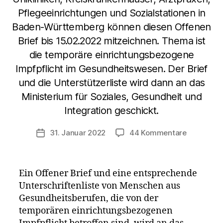
Pflegeeinrichtungen und Sozialstationen in
Baden-Württemberg können diesen Offenen
Brief bis 15.02.2022 mitzeichnen. Thema ist
die temporäre einrichtungsbezogene
Impfpflicht im Gesundheitswesen. Der Brief
und die Unterstützerliste wird dann an das
Ministerium für Soziales, Gesundheit und
Integration geschickt.
zu
31. Januar 2022
44 Kommentare
Veröffentlichungsdatum
Offener
Brief
mit
Ein Offener Brief und eine entsprechende
Unterstütz
Unterschriftenliste von Menschen aus
für
Gesundheitsberufen, die von der
Baden-
Württemb
temporären einrichtungsbezogenen
Mitzeichnu