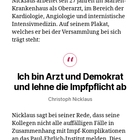
Nicklaus arbeitet seit 27 Jahren im Marien-
Todesfäll
Krankenhaus als Oberarzt, im Bereich der
nach
Kardiologie, Angiologie und internistische
Impfung
Intensivmedizin. Auf seinem Plakat,
welches er bei der Versammlung bei sich
trägt steht:
Ich bin Arzt und Demokrat
und lehne die Impfpflicht ab
Christoph Nicklaus
Nicklaus sagt bei seiner Rede, dass seine
Kollegen nicht alle auffälligen Fälle in
Zusammenhang mit Impf-Komplikationen
an das Paul-Ehrlich-Institut melden. Dies