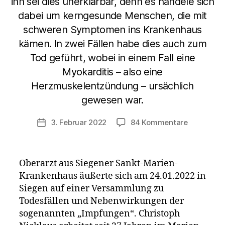
ihn sei dies unerklärbar, denn es handele sich
dabei um kerngesunde Menschen, die mit
schweren Symptomen ins Krankenhaus
kämen. In zwei Fällen habe dies auch zum
Tod geführt, wobei in einem Fall eine
Myokarditis – also eine
Herzmuskelentzündung – ursächlich
gewesen war.
zu
3. Februar 2022
84 Kommentare
Veröffentlichungsdatum
Oberarzt
aus
Siegener
Oberarzt aus Siegener Sankt-Marien-
Sankt-
Krankenhaus äußerte sich am 24.01.2022 in
Marien-
Siegen auf einer Versammlung zu
Krankenh
äußert
Todesfällen und Nebenwirkungen der
sich
sogenannten „Impfungen“. Christoph
zu