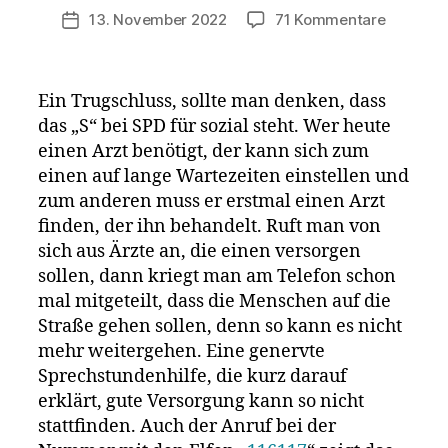
zu
13. November 2022
71 Kommentare
Veröffentlichungsdatum
Protesta
Lauterb
saugt
Ein Trugschluss, sollte man denken, dass
Praxen
das „S“ bei SPD für sozial steht. Wer heute
aus
einen Arzt benötigt, der kann sich zum
und
gefährd
einen auf lange Wartezeiten einstellen und
damit
zum anderen muss er erstmal einen Arzt
Ihre
finden, der ihn behandelt. Ruft man von
ärztliche
sich aus Ärzte an, die einen versorgen
Versorg
sollen, dann kriegt man am Telefon schon
mal mitgeteilt, dass die Menschen auf die
Straße gehen sollen, denn so kann es nicht
mehr weitergehen. Eine genervte
Sprechstundenhilfe, die kurz darauf
erklärt, gute Versorgung kann so nicht
stattfinden. Auch der Anruf bei der