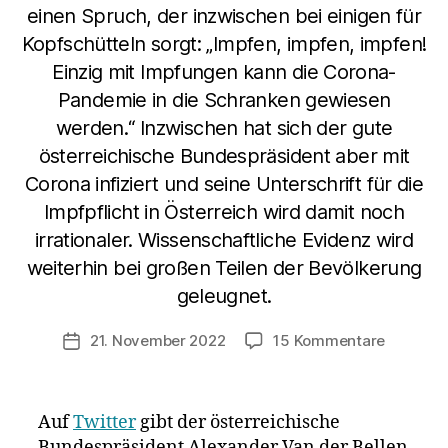
einen Spruch, der inzwischen bei einigen für
Kopfschütteln sorgt: „Impfen, impfen, impfen!
Einzig mit Impfungen kann die Corona-
Pandemie in die Schranken gewiesen
werden.“ Inzwischen hat sich der gute
österreichische Bundespräsident aber mit
Corona infiziert und seine Unterschrift für die
Impfpflicht in Österreich wird damit noch
irrationaler. Wissenschaftliche Evidenz wird
weiterhin bei großen Teilen der Bevölkerung
geleugnet.
zu
21. November 2022
15 Kommentare
Veröffentlichungsdatum
„Kleiner
Piks,
Große
Auf
Twitter
gibt der österreichische
Geste!“:
Bundespräsident Alexander Van der Bellen