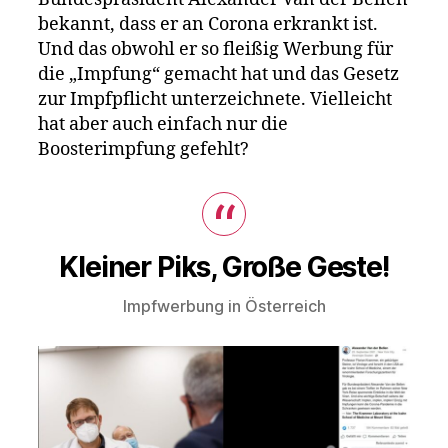
österrei
bekannt, dass er an Corona erkrankt ist.
Politiker
Van
Und das obwohl er so fleißig Werbung für
der
die „Impfung“ gemacht hat und das Gesetz
Bellen
zur Impfpflicht unterzeichnete. Vielleicht
erkrankt
hat aber auch einfach nur die
an
Boosterimpfung gefehlt?
Corona
–
geimpft
war
er!
Kleiner Piks, Große Geste!
Impfwerbung in Österreich