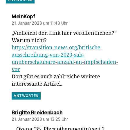
sagt:
MeinKopf
21. Januar 2023 um 11:43 Uhr
„Vielleicht den Link hier veröffentlichen?“
Warum nicht?
https://transition-news.org/britische-
ausschreibung-von-2020-sah-
unuberschaubare-anzahl-an-impfschaden-
vor
Dort gibt es auch zahlreiche weitere
interessante Artikel.
ANTWORTEN
sagt:
Brigitte Breidenbach
21. Januar 2023 um 13:25 Uhr
„„Oxana (35, Physiotherapeutin) seit 2.