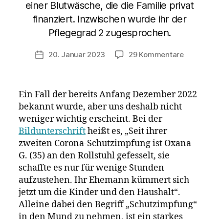
einer Blutwäsche, die die Familie privat
finanziert. Inzwischen wurde ihr der
Pflegegrad 2 zugesprochen.
zu
20. Januar 2023
29 Kommentare
Veröffentlichungsdatum
Oxana
(35,
Physiothe
Ein Fall der bereits Anfang Dezember 2022
seit
bekannt wurde, aber uns deshalb nicht
2.
weniger wichtig erscheint. Bei der
BioNTech
Spritze
Bildunterschrift
heißt es, „Seit ihrer
auf
zweiten Corona-Schutzimpfung ist Oxana
Rollstuhl
G. (35) an den Rollstuhl gefesselt, sie
angewies
schaffte es nur für wenige Stunden
–
aufzustehen. Ihr Ehemann kümmert sich
Mann
jetzt um die Kinder und den Haushalt“.
kümmert
Alleine dabei den Begriff „Schutzimpfung“
sich
um
in den Mund zu nehmen, ist ein starkes