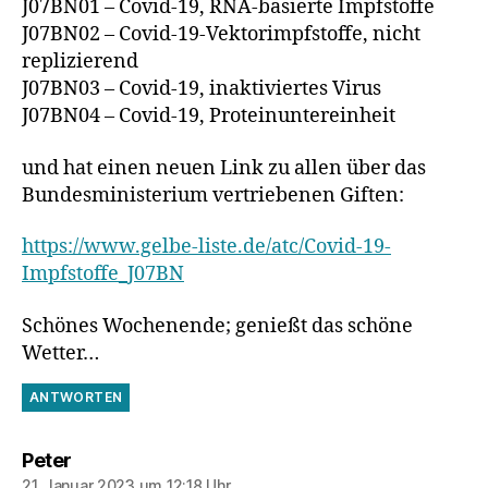
J07BN01 – Covid-19, RNA-basierte Impfstoffe
J07BN02 – Covid-19-Vektorimpfstoffe, nicht
replizierend
J07BN03 – Covid-19, inaktiviertes Virus
J07BN04 – Covid-19, Proteinuntereinheit
und hat einen neuen Link zu allen über das
Bundesministerium vertriebenen Giften:
https://www.gelbe-liste.de/atc/Covid-19-
Impfstoffe_J07BN
Schönes Wochenende; genießt das schöne
Wetter…
ANTWORTEN
sagt:
Peter
21. Januar 2023 um 12:18 Uhr