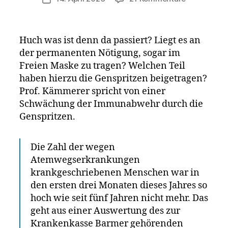
Gesundhei
empfiehlt
FFP2-
Huch was ist denn da passiert? Liegt es an
Masken
der permanenten Nötigung, sogar im
gegen
Freien Maske zu tragen? Welchen Teil
Heuschnup
–
haben hierzu die Genspritzen beigetragen?
2023
Prof. Kämmerer spricht von einer
Jahr
Schwächung der Immunabwehr durch die
der
Genspritzen.
Rekordkra
wegen
Atemwegse
Die Zahl der wegen
Atemwegserkrankungen
krankgeschriebenen Menschen war in
den ersten drei Monaten dieses Jahres so
hoch wie seit fünf Jahren nicht mehr. Das
geht aus einer Auswertung des zur
Krankenkasse Barmer gehörenden