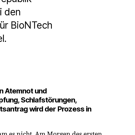
i den
für BioNTech
l.
hmusstörungen
gen Atemnot und
pfung, Schlafstörungen,
santrag wird der Prozess in
kam es nicht. Am Morgen des ersten