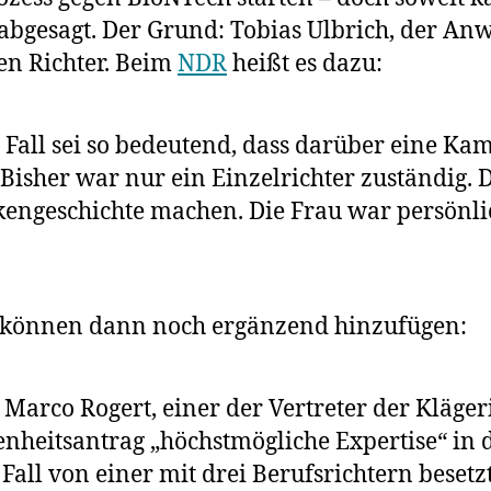
von
bgesagt. Der Grund: Tobias Ulbrich, der Anwa
BioNTech
en Richter. Beim
NDR
heißt es dazu:
abzuhalte
r Fall sei so bedeutend, dass darüber eine 
Bisher war nur ein Einzelrichter zuständig. 
engeschichte machen. Die Frau war persönlic
können dann noch ergänzend hinzufügen:
arco Rogert, einer der Vertreter der Kläger
enheitsantrag „höchstmögliche Expertise“ in
n Fall von einer mit drei Berufsrichtern bes