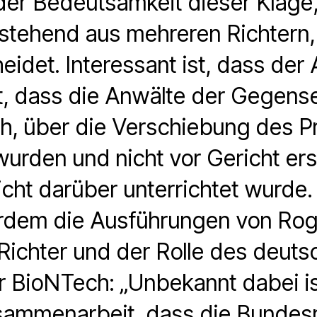
der Bedeutsamkeit dieser Klage,
tehend aus mehreren Richtern,
heidet. Interessant ist, dass der
, dass die Anwälte der Gegense
h, über die Verschiebung des P
wurden und nicht vor Gericht er
cht darüber unterrichtet wurde. 
rdem die Ausführungen von Rog
Richter und der Rolle des deuts
 BioNTech: „Unbekannt dabei is
sammenarbeit, dass die Bundesr