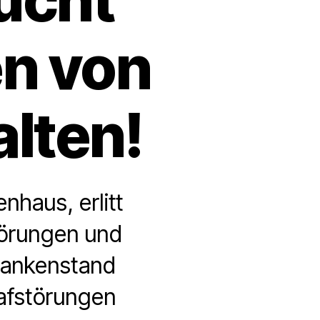
en von
lten!
nhaus, erlitt
törungen und
rankenstand
lafstörungen