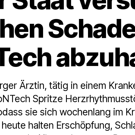
chen Schad
Tech abzuha
er Ärztin, tätig in einem Kranke
oNTech Spritze Herzrhythmuss
odass sie sich wochenlang im K
 heute halten Erschöpfung, Sch