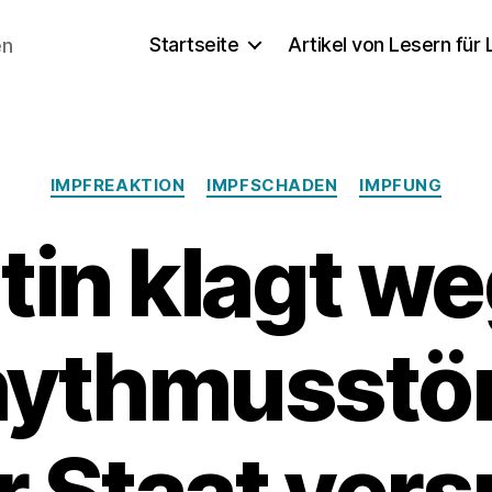
Startseite
Artikel von Lesern für
en
Kategorien
IMPFREAKTION
IMPFSCHADEN
IMPFUNG
tin klagt w
hythmusstö
r Staat ver