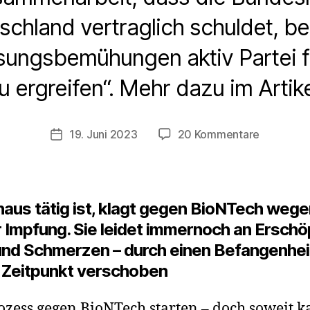
schland vertraglich schuldet, be
ungsbemühungen aktiv Partei 
u ergreifen“. Mehr dazu im Artike
zu
19. Juni 2023
20 Kommentare
Veröffentlichungsdatum
Ärztin
klagt
wegen
Herzrhyt
nhaus tätig ist, klagt gegen BioNTech we
–
Impfung. Sie leidet immernoch an Erschö
der
nd Schmerzen – durch einen Befangenheit
Staat
versucht
 Zeitpunkt verschoben
jeglichen
Schaden
rozess gegen BioNTech starten – doch soweit 