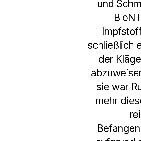
und Schme
BioNT
Impfstoff
schließlich
der Kläge
abzuweisen 
sie war Ru
mehr dies
re
Befangenh