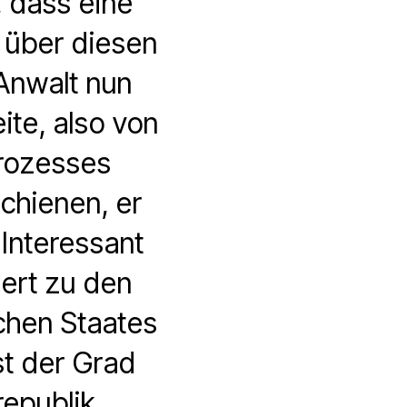
 dass eine
 über diesen
 Anwalt nun
ite, also von
rozesses
schienen, er
Interessant
ert zu den
chen Staates
t der Grad
epublik