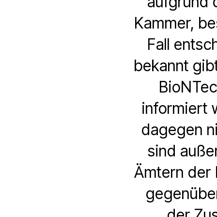
aufgrund 
Kammer, bes
Fall entsc
bekannt gibt
BioNTec
informiert 
dagegen ni
sind auße
Ämtern der 
gegenüber
der Zu