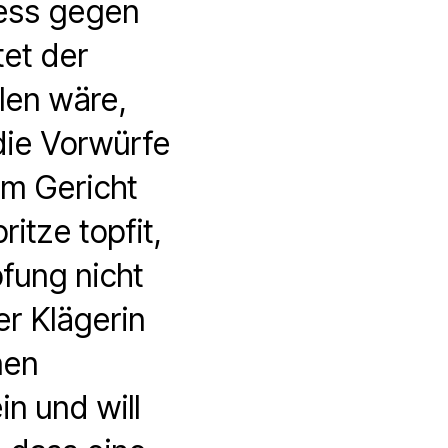
zess gegen
et der
llen wäre,
die Vorwürfe
om Gericht
itze topfit,
pfung nicht
r Klägerin
nen
n und will