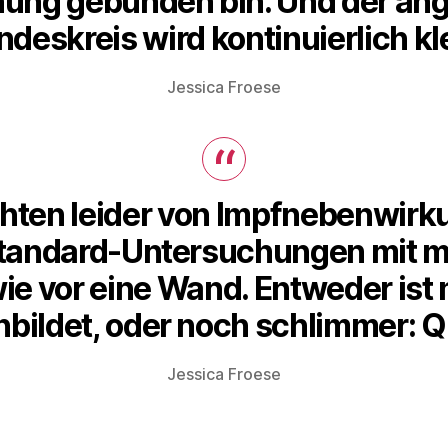
ung gebunden bin. Und der ang
Autoimm
ndeskreis wird kontinuierlich kle
Jessica Froese
hten leider von Impfnebenwirk
 Standard-Untersuchungen mit m
e vor eine Wand. Entweder ist m
nbildet, oder noch schlimmer: 
Jessica Froese