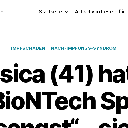
Startseite
Artikel von Lesern für
en
Kategorien
IMPFSCHADEN
NACH-IMPFUNGS-SYNDROM
sica (41) h
BioNTech Sp
angst“ – sie