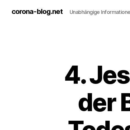
corona-blog.net
Unabhängige Information
4. Jes
der 
„Todes