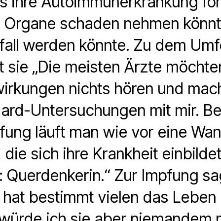
s ihre Autoimmunerkrankung for
s Organe schaden nehmen könnt
fall werden könnte. Zu dem Umf
t sie „Die meisten Ärzte möchten
rkungen nichts hören und mach
dard-Untersuchungen mit mir. 
ung läuft man wie vor eine Wa
, die sich ihre Krankheit einbilde
 Querdenkerin.“ Zur Impfung sag
hat bestimmt vielen das Leben 
würde ich sie aber niemandem 