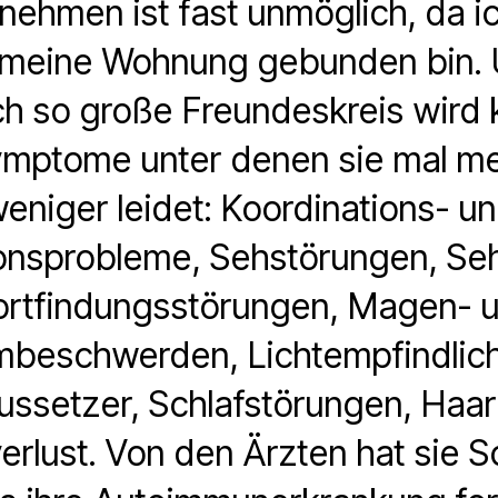
nehmen ist fast unmöglich, da i
n meine Wohnung gebunden bin. 
h so große Freundeskreis wird k
Symptome unter denen sie mal m
eniger leidet: Koordinations- u
onsprobleme, Sehstörungen, Sehk
rtfindungsstörungen, Magen- 
beschwerden, Lichtempfindlich
ssetzer, Schlafstörungen, Haara
rlust. Von den Ärzten hat sie 