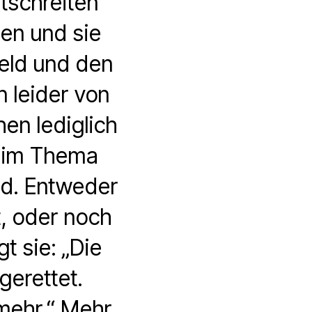
tschreiten
en und sie
eld und den
 leider von
en lediglich
Beim Thema
nd. Entweder
t, oder noch
t sie: „Die
gerettet.
mehr.“ Mehr