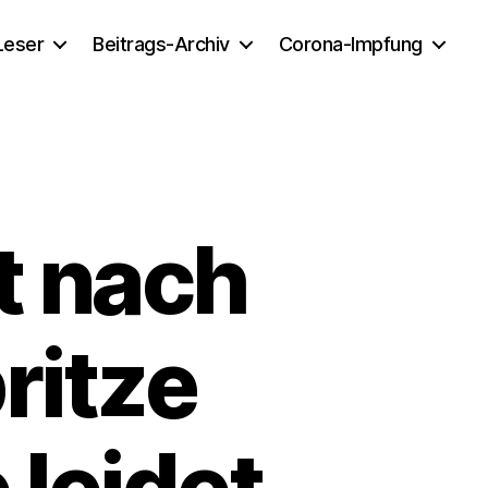
 Leser
Beitrags-Archiv
Corona-Impfung
at nach
ritze
 leidet