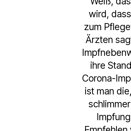
Weiß, das
wird, das
zum Pflege
Ärzten sag
Impfnebenwi
ihre Stan
Corona-Impf
ist man die
schlimmer:
Impfung 
Empfehlen 