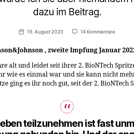
dazu im Beitrag.
zu
19. August 2023
14 Kommentare
Veröffentlichungsdatum
4.
Jessica
son&Johnson , zweite Impfung Januar 202
(41)
hat
re alt und leidet seit ihrer 2. BioNTech Sprit
nach
hr wie es einmal war und sie kann nicht mehr
der
BioNTec
e ging es ihr noch gut, seit der 2. BioNTech Sp
Spritze
„Todesa
–
sie
leidet
ben teilzunehmen ist fast unmö
an
einer