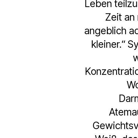
Leben teilzu
Zeit a
angeblich ac
kleiner.“ 
w
Konzentrati
Wo
Darm
Atemau
Gewichtsve