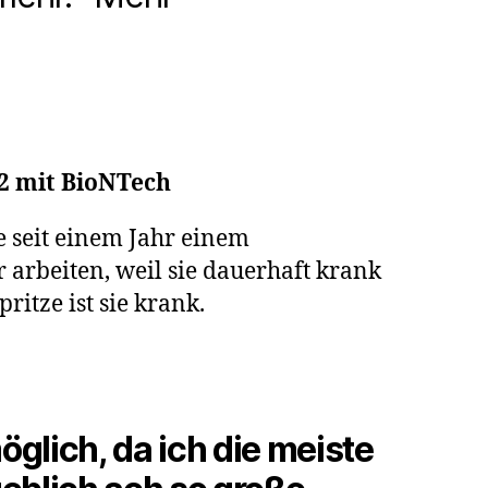
2 mit BioNTech
ze seit einem Jahr einem
 arbeiten, weil sie dauerhaft krank
h
ritze ist sie krank.
ngst“
glich, da ich die meiste