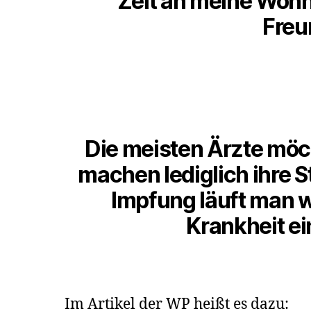
Zeit an meine Wohn
Freu
Die meisten Ärzte möc
machen lediglich ihre
Impfung läuft man wi
Krankheit ei
Im Artikel der WP heißt es dazu: