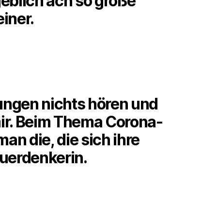
eblich ach so große
unkrankheit
iner.
ungen nichts hören und
ir. Beim Thema Corona-
an die, die sich ihre
Querdenkerin.