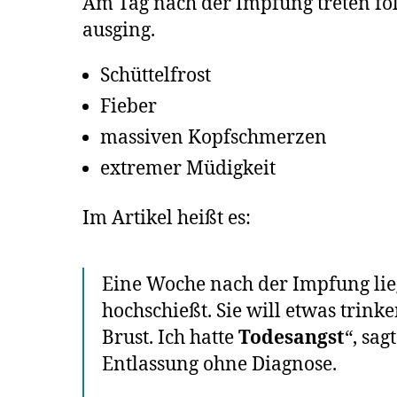
Am Tag nach der Impfung treten fo
ausging.
Schüttelfrost
Fieber
massiven Kopfschmerzen
extremer Müdigkeit
Im Artikel heißt es:
Eine Woche nach der Impfung liegt 
hochschießt. Sie will etwas trink
Brust. Ich hatte
Todesangst
“, sa
Entlassung ohne Diagnose.