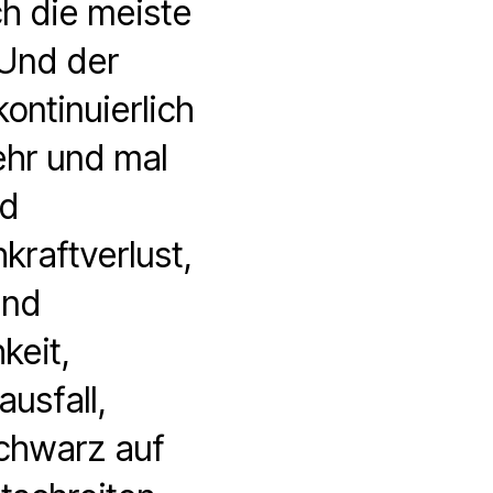
ch die meiste
Und der
ontinuierlich
ehr und mal
nd
raftverlust,
und
keit,
usfall,
Schwarz auf