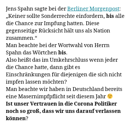
Spahn:
Jens Spahn sagte bei der
Berliner Morgenpost
:
„Keiner
„Keiner sollte Sonderrechte einfordern,
bis
sollte
alle
Sonderre
die Chance zur Impfung hatten. Diese
einfordern
gegenseitige Rücksicht hält uns als Nation
bis
zusammen.“
(!)
Man beachte bei der Wortwahl von Herrn
alle
Spahn das Wörtchen
bis
.
die
Also heißt das im Umkehrschluss wenn jeder
Chance
die Chance hatte, dann gibt es
zur
Impfung
Einschränkungen für diejenigen die sich nicht
hatten.“
impfen lassen möchten?
Man beachte wir haben in Deutschland bereits
eine Masernimpfpflicht seit diesem Jahr
Ist unser Vertrauen in die Corona Politiker
noch so groß, dass wir uns darauf verlassen
können
?