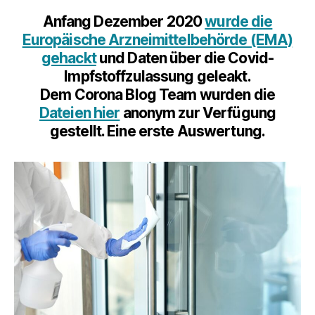
gehackt!
Anfang Dezember 2020
wurde die
Geleakte
Europäische Arzneimittelbehörde (EMA)
Dateien
dokumenti
gehackt
und Daten über die Covid-
den
Impfstoffzulassung geleakt.
Prozess
Dem Corona Blog Team wurden die
der
Dateien hier
anonym zur Verfügung
„ordentlic
gestellt. Eine erste Auswertung.
Zulassung