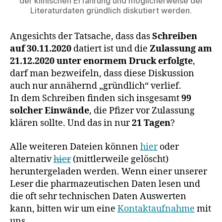
der klinischen Erfahrung und möglicherweise der
Literaturdaten gründlich diskutiert werden.
Angesichts der Tatsache, dass das
Schreiben
auf 30.11.2020
datiert ist und die
Zulassung am
21.12.2020
unter enormem Druck erfolgte
,
darf man bezweifeln, dass diese Diskussion
auch nur annähernd „gründlich“ verlief.
In dem Schreiben finden sich insgesamt
99
solcher Einwände
, die Pfizer vor Zulassung
klären sollte. Und das in nur
21 Tagen
?
Alle weiteren Dateien können
hier
oder
alternativ
hier
(mittlerweile gelöscht)
heruntergeladen werden. Wenn einer unserer
Leser die pharmazeutischen Daten lesen und
die oft sehr technischen Daten Auswerten
kann, bitten wir um eine
Kontaktaufnahme
mit
uns.