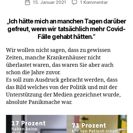
zu
15. Januar 2021
1 Kommentar
Veröffentlichungsdatum
Pflegestudi
„Ich
„Ich hätte mich an manchen Tagen darüber
hätte
gefreut, wenn wir tat­sächlich mehr Covid-
mich
an
Fälle gehabt hätten.
“
manchen
Tagen
Wir wollen nicht sagen, dass zu gewissen
darüber
Zeiten, manche Krankenhäuser nicht
gefreut,
überlastet waren, das waren Sie aber auch
wenn
schon die Jahre zuvor.
wir
Es soll zum Ausdruck gebracht werden, dass
tat­
das Bild welches von der Politik und mit der
sächlich
mehr
Unterstützung der Medien gezeichnet wurde,
Covid-
absolute Panikmache war.
Fälle
gehabt
hätten.“