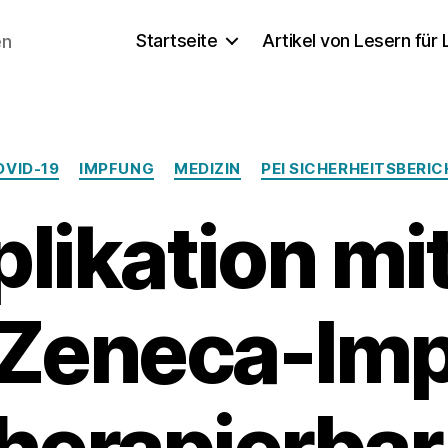
Startseite
Artikel von Lesern für
en
Kategorien
OVID-19
IMPFUNG
MEDIZIN
PEI SICHERHEITSBERI
likation mi
Zeneca-Imp
therapierbar