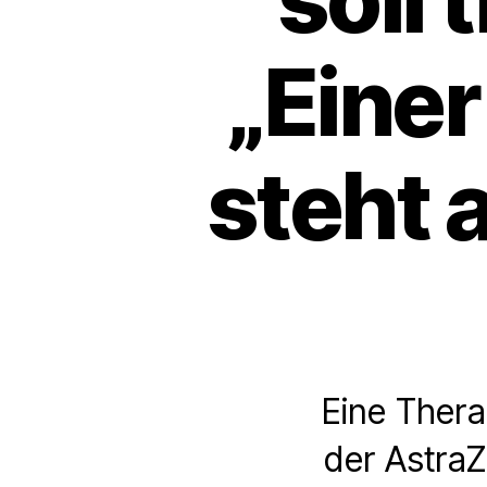
„Eine
steht 
Eine Ther
der AstraZ