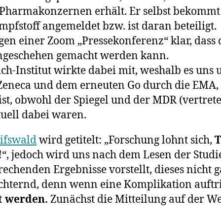
 Pharmakonzernen erhält. Er selbst bekommt 
Impfstoff
soll
mpfstoff angemeldet bzw. ist daran beteiligt.
therapierb
 einer Zoom „Pressekonferenz“ klar, dass di
sein:
ungeschehen gemacht werden kann.
„Einer
ch-Institut wirkte dabei mit, weshalb es uns
weiteren
Impfung
Zeneca und dem erneuten Go durch die EMA, z
steht
ist, obwohl der Spiegel und der MDR (vertret
also
uell dabei waren.
nichts
mehr
eifswald
wird getitelt: „Forschung lohnt sich,
T
im
Weg?“
!
“, jedoch wird uns nach dem Lesen der Stud
chenden Ergebnisse vorstellt, dieses nicht ga
hternd, denn wenn eine Komplikation auftrit
t werden.
Zunächst die Mitteilung auf der We