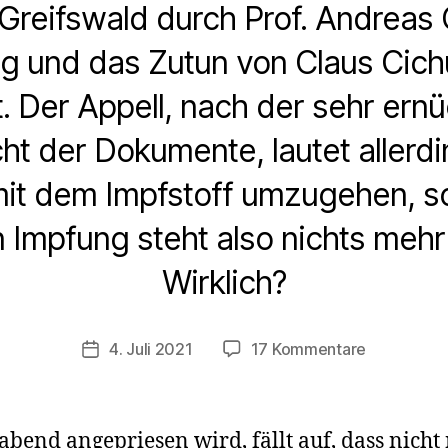
 Greifswald durch Prof. Andreas
g und das Zutun von Claus Cichu
t. Der Appell, nach der sehr ern
ht der Dokumente, lautet allerdi
it dem Impfstoff umzugehen, s
 Impfung steht also nichts meh
Wirklich?
zu
4. Juli 2021
17 Kommentare
Veröffentlichungsdatum
Komplikati
mit
dem
end angepriesen wird, fällt auf, dass nicht 
AstraZene