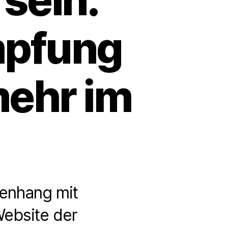
mpfung
mehr im
enhang mit
Website der