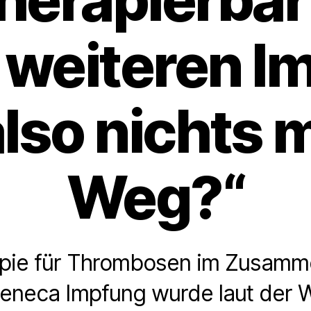
r weiteren I
also nichts 
Weg?“
apie für Thrombosen im Zusamm
eneca Impfung wurde laut der 