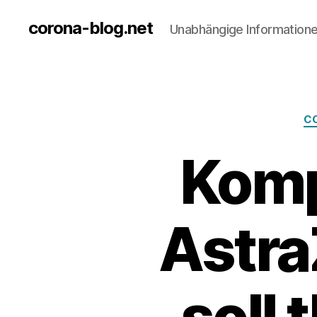
corona-blog.net
Unabhängige Information
C
Komp
Astra
soll 