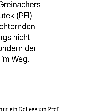
 Greinachers
tek (PEI)
üchternden
ngs nicht
ondern der
r im Weg.
on
nur ein Kollege um Prof.
ca-