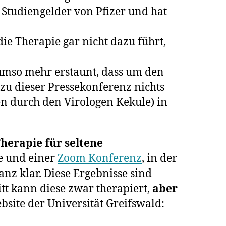
Studiengelder von Pfizer und hat
ar
e Therapie gar nicht dazu führt,
 umso mehr erstaunt, dass um den
u dieser Pressekonferenz nichts
en durch den Virologen Kekule) in
herapie für seltene
ie und einer
Zoom Konferenz
, in der
nz klar. Diese Ergebnisse sind
t kann diese zwar therapiert,
aber
bsite der Universität Greifswald: