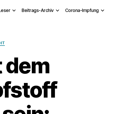
 Leser
Beitrags-Archiv
Corona-Impfung
CHT
t dem
fstoff
 sein: