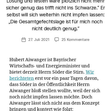
Lösung und testen wäre plötzlich nicht mehr
sicher genug das trifft nicht ins Schwarze.“ Er
selbst will sich weiterhin nicht impfen lassen:
„Die Gesamtgefechtslage ist für mich noch
nicht deutlich genug.“
zu
27. Juli 2021
25 Kommentare
Veröffentlichungsdatum
Hubert
Aiwanger:
„Ich
Hubert Aiwanger ist Bayrischer
bin
Wirtschafts- und Energieminister und
schockiert,
bietet derzeit Herrn Söder die Stirn.
Wir
dass
hier
berichteten
erst vor ein paar Tagen davon,
Leute
dass Söder in der Öffentlichkeit Herrn
in
Aiwanger bloß stellen wollte, weil der sich
führenden
noch nicht impfen lassen möchte. Doch
Positionen
Aiwanger lässt sich nicht aus dem Konzept
über
bringen und kontert wie folgt:
die