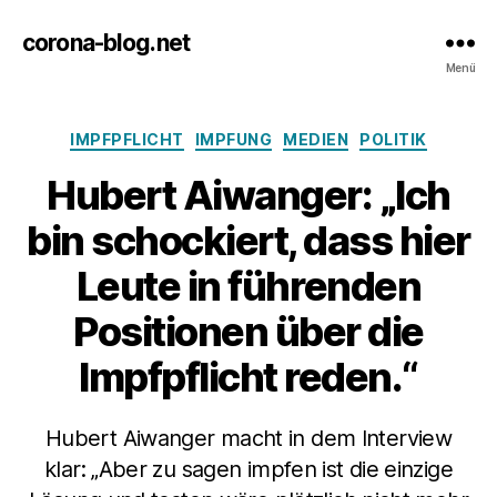
corona-blog.net
Menü
Kategorien
IMPFPFLICHT
IMPFUNG
MEDIEN
POLITIK
Hubert Aiwanger: „Ich
bin schockiert, dass hier
Leute in führenden
Positionen über die
Impfpflicht reden.“
Hubert Aiwanger macht in dem Interview
klar: „Aber zu sagen impfen ist die einzige