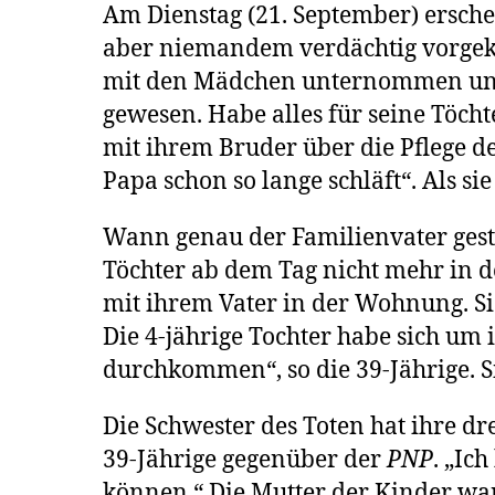
Am Dienstag (21. September) erschei
aber niemandem verdächtig vorgeko
mit den Mädchen unternommen und si
gewesen. Habe alles für seine Töcht
mit ihrem Bruder über die Pflege de
Papa schon so lange schläft“. Als s
Wann genau der Familienvater gestor
Töchter ab dem Tag nicht mehr in de
mit ihrem Vater in der Wohnung. Sie
Die 4-jährige Tochter habe sich um 
durchkommen“, so die 39-Jährige. S
Die Schwester des Toten hat ihre dr
39-Jährige gegenüber der
PNP
. „Ic
können.“ Die Mutter der Kinder wa