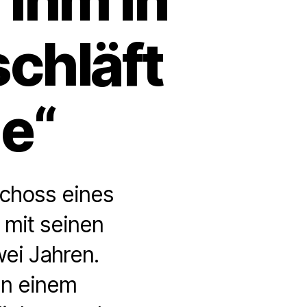
chläft
e“
schoss eines
 mit seinen
wei Jahren.
an einem