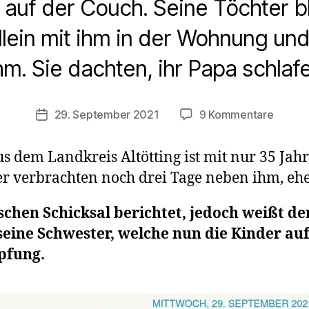
 auf der Couch. Seine Töchter 
llein mit ihm in der Wohnung und
hm. Sie dachten, ihr Papa schlafe
zu
29. September 2021
9 Kommentare
Veröffentlichungsdatum
Vater
(35
us dem Landkreis Altötting ist mit nur 35 Ja
J.)
er verbrachten noch drei Tage neben ihm, ehe 
stirbt
nach
chen Schicksal berichtet, jedoch weißt der
Herzinf
–
 seine Schwester, welche nun die Kinder a
Töchte
pfung.
tagela
allein
bei