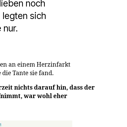
blieben noch
 legten sich
 nur.
hren an einem Herzinfarkt
die Tante sie fand.
zeit nichts darauf hin, dass der
arkt
ufnimmt, war wohl eher
r
ng