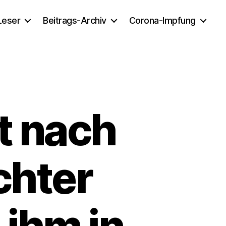
 Leser
Beitrags-Archiv
Corona-Impfung
bt nach
chter
 ihm in