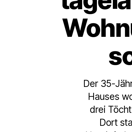
Wohnu
s
Der 35-Jähr
Hauses woh
drei Töcht
Dort st