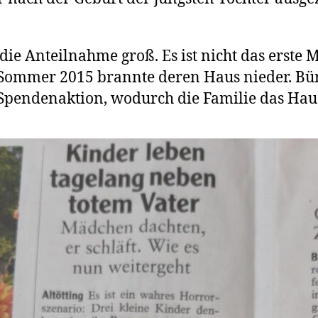
ie Anteilnahme groß. Es ist nicht das erste M
m Sommer 2015 brannte deren Haus nieder. Bü
d Spendenaktion, wodurch die Familie das Ha