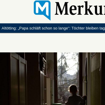
ihm
in
Wohnu
„Papa
schläft
schon
so
lange“