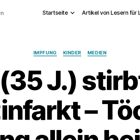
Startseite
Artikel von Lesern für
en
Kategorien
IMPFUNG
KINDER
MEDIEN
(35 J.) stir
infarkt – Tö
ng allein bei