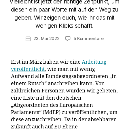
Vielleicht ist jetzt der richtige Zeitpunkt, um
diesen ein paar Worte mit auf den Weg zu
geben. Wir zeigen euch, wie ihr das mit
wenigen Klicks schafft.
zu
23. Mai 2022
5 Kommentare
Veröffentlichungsdatum
Anleitung:
So
schreibt
Erst im März haben wir eine
Anleitung
ihr
veröffentlicht
, wie man mit wenig
mit
Aufwand alle Bundestagsabgeordneten „in
einem
Klick
einem Rutsch“ anschreiben kann. Von
alle
zahlreichen Personen wurden wir gebeten,
EU-
eine Liste mit den deutschen
Abgeordnet
„Abgeordneten des Europäischen
an
Parlaments“ (MdEP) zu veröffentlichen, um
diese anzuschreiben. Da in der absehbaren
Zukunft auch auf EU Ebene