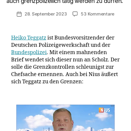
auch grenzpolizeilich tätig werden zu dürfen.“
zu
28. September 2023
53 Kommentare
Veröffentlichungsdatum
Polizei
schreib
Brief
Heiko Teggatz
ist Bundesvorsitzender der
an
Deutschen Polizeigewerkschaft und der
Scholz
Bundespolizei
. Mit einem mahnenden
–
Grenzko
Brief wendet sich dieser nun an Scholz. Der
zwinge
solle die Grenzkontrollen schleunigst zur
notwen
Chefsache ernennen. Auch bei Nius äußert
sich Teggatz zu den Grenzen: