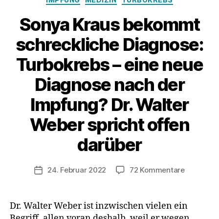
Sonya Kraus bekommt
schreckliche Diagnose:
Turbokrebs – eine neue
Diagnose nach der
Impfung? Dr. Walter
Weber spricht offen
darüber
zu
24. Februar 2022
72 Kommentare
Veröffentlichungsdatum
Sonya
Kraus
bekommt
Dr. Walter Weber ist inzwischen vielen ein
schreckli
Begriff, allen voran deshalb, weil er wegen