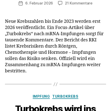
zu
6. Februar 2026
21 Kommentare
Veröffentlichungsdatum
Turbokrebs
Warum
Aussagen
Neue Krebszahlen bis Ende 2023 werden erst
von
2026 veröffentlicht. Ein Focus-Artikel über
Prof.
„Turbokrebs“ nach mRNA-Impfungen sorgt für
Bhakdi
tausende Kommentare. Der Bericht des RKI
gerade
listet Krebsrisiken durch Röntgen,
viral
Chemotherapie und Hormone – Impfungen
gehen?
sollen das Risiko senken. Offiziell wird ein
Zusammenhang zu mRNA-Impfungen weiter
bestritten.
Kategorien
IMPFUNG
TURBOKREBS
Turbokrebs wird ins