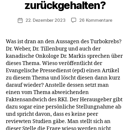
zurückgehalten?
zu
22. Dezember 2023
26 Kommentare
Veröffentlichungsdatum
Turbokr
seit
der
Was ist dran an den Aussagen des Turbokrebs?
Corona-
Dr. Weber, Dr. Tillenburg und auch der
Spritze:
kanadische Onkologe Dr. Markis sprechen über
werden
dieses Thema. Wieso veröffentlicht der
aktuelle
Evangelische Pressedienst (epd) einen Artikel
Zahlen
zu diesem Thema und löscht diesen dann kurz
zurückg
darauf wieder? Anstelle dessen setzt man
einen vom Thema abweichenden
Faktensandwich des RKI. Der Herausgeber gibt
dazu sogar eine persönliche Stellungnahme ab
und spricht davon, dass es keine peer
reviewten Studien gäbe. Man stellt sich an
dieser Stelle die Frage wieso werden nicht