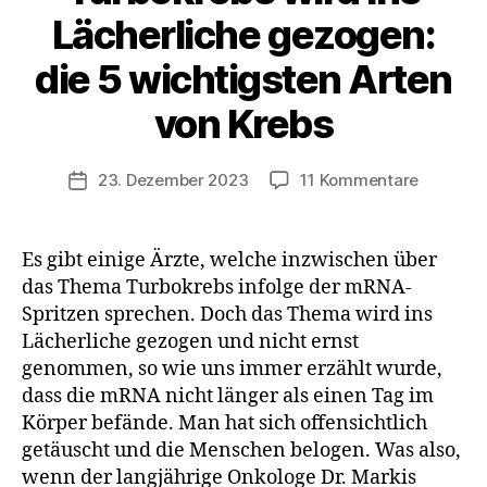
Lächerliche gezogen:
die 5 wichtigsten Arten
von Krebs
zu
23. Dezember 2023
11 Kommentare
Veröffentlichungsdatum
Turbokre
wird
ins
Es gibt einige Ärzte, welche inzwischen über
Lächerli
das Thema Turbokrebs infolge der mRNA-
gezogen
Spritzen sprechen. Doch das Thema wird ins
die
Lächerliche gezogen und nicht ernst
5
genommen, so wie uns immer erzählt wurde,
wichtigs
dass die mRNA nicht länger als einen Tag im
Arten
von
Körper befände. Man hat sich offensichtlich
Krebs
getäuscht und die Menschen belogen. Was also,
wenn der langjährige Onkologe Dr. Markis