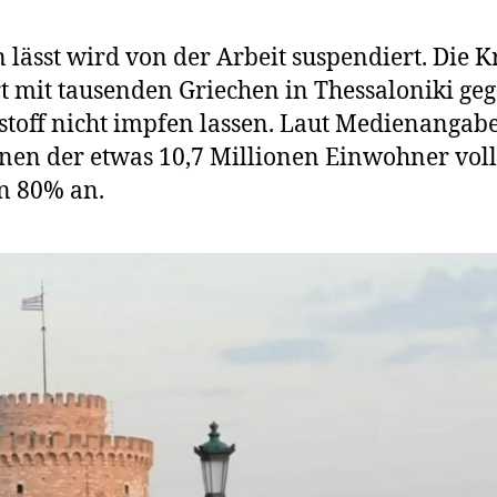
In
Griech
 lässt wird von der Arbeit suspendiert. Die 
protes
 mit tausenden Griechen in Thessaloniki gege
Mensc
stoff nicht impfen lassen. Laut Medienang
gemei
gegen
ionen der etwas 10,7 Millionen Einwohner voll
die
on 80% an.
Diskrim
von
Gesund