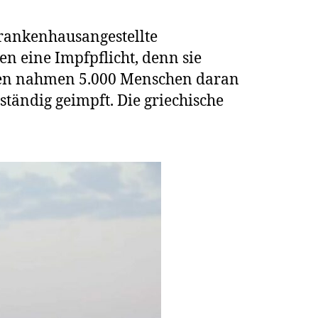
enland
Krankenhausangestellte
tieren
n eine Impfpflicht, denn sie
hen
aben nahmen 5.000 Menschen daran
nsam
ständig geimpft. Die griechische
inierung
heitspersonal