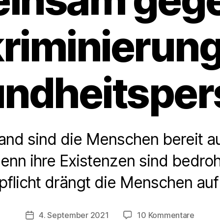
riminierun
ndheitsper
land sind die Menschen bereit au
enn ihre Existenzen sind bedroh
pflicht drängt die Menschen auf
zu
4. September 2021
10 Kommentare
Veröffentlichungsdatum