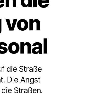
g von
sonal
f die Straße
t. Die Angst
 die Straßen.