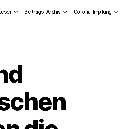
 Leser
Beitrags-Archiv
Corona-Impfung
nd
nschen
n die