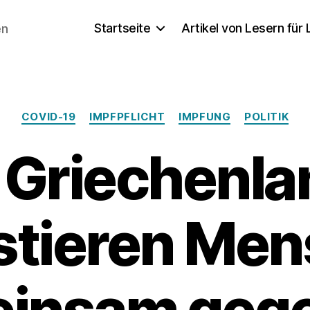
Startseite
Artikel von Lesern für
en
Kategorien
COVID-19
IMPFPFLICHT
IMPFUNG
POLITIK
n Griechenla
stieren Me
insam gege