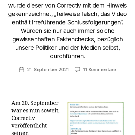
wurde dieser von Correctiv mit dem Hinweis
gekennzeichnet, „Teilweise falsch, das Video
enthält irreführende Schlussfolgerungen“.
Würden sie nur auch immer solche
gewissenhaften Faktenchecks, bezüglich
unsere Politiker und der Medien selbst,
durchführen.
zu
21. September 2021
11 Kommentare
Veröffentlichungsdatum
Der
Faktenc
von
Correcti
zu
Am 20. September
Marcel
war es nun soweit,
Barz
Correctiv
Video:
veröffentlicht
„Die
seinen