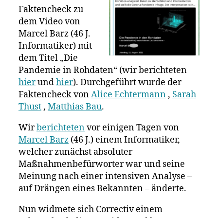
Pandemi
Faktencheck zu
in
dem Video von
Rohdate
Marcel Barz (46 J.
Informatiker) mit
dem Titel „Die
Pandemie in Rohdaten“ (wir berichteten
hier
und
hier
). Durchgeführt wurde der
Faktencheck von
Alice Echtermann
,
Sarah
Thust
,
Matthias Bau
.
Wir
berichteten
vor einigen Tagen von
Marcel Barz
(46 J.) einem Informatiker,
welcher zunächst absoluter
Maßnahmenbefürworter war und seine
Meinung nach einer intensiven Analyse –
auf Drängen eines Bekannten – änderte.
Nun widmete sich Correctiv einem