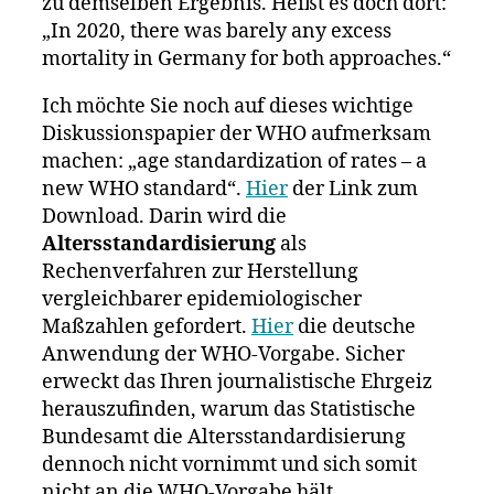
zu demselben Ergebnis. Heißt es doch dort:
„In 2020, there was barely any excess
mortality in Germany for both approaches.“
Ich möchte Sie noch auf dieses wichtige
Diskussionspapier der WHO aufmerksam
machen: „age standardization of rates – a
new WHO standard“.
Hier
der Link zum
Download. Darin wird die
Altersstandardisierung
als
Rechenverfahren zur Herstellung
vergleichbarer epidemiologischer
Maßzahlen gefordert.
Hier
die deutsche
Anwendung der WHO-Vorgabe. Sicher
erweckt das Ihren journalistische Ehrgeiz
herauszufinden, warum das Statistische
Bundesamt die Altersstandardisierung
dennoch nicht vornimmt und sich somit
nicht an die WHO-Vorgabe hält.