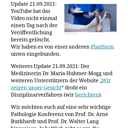
Patholo
Update 21.09.2021:
Konfere
YouTube hat das
–
Video nicht einmal
Analyse
einen Tag nach der
der
Veröffentlichung
Todesur
bereits gelöscht.
nach
Wir haben es von einer anderen
Plattform
Corona
unten eingebunden.
Impfung
Weiteres Update 21.09.2021: Der
Medizinerin Dr. Maria Hubmer-Mogg und
weiteren Unterstützern der Website „
Wir
zeigen unser Gesicht
“ droht ein
Disziplinarverfahren (wir
berichten
).
Wir möchten euch auf eine sehr wichtige
Pathologie Konferenz von Prof. Dr. Arne
Burkhardt und Prof. Dr. Walter Lang